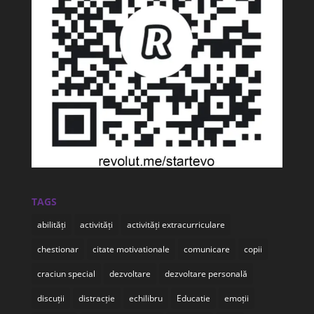
TAGS
abilități
activități
activități extracurriculare
chestionar
citate motivationale
comunicare
copii
craciun special
dezvoltare
dezvoltare personală
discuții
distracție
echilibru
Educatie
emoții