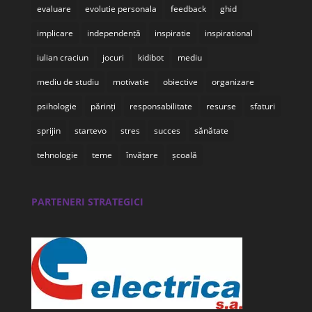
evaluare
evolutie personala
feedback
ghid
implicare
independență
inspiratie
inspirational
iulian craciun
jocuri
kidibot
mediu
mediu de studiu
motivatie
obiective
organizare
psihologie
părinți
responsabilitate
resurse
sfaturi
sprijin
startevo
stres
succes
sănătate
tehnologie
teme
învățare
școală
PARTENERI STRATEGICI