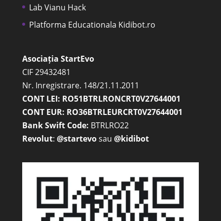
Lab Vianu Hack
Platforma Educationala Kidibot.ro
Asociația StartEvo
CIF 29432481
Nr. Inregistrare. 148/21.11.2011
CONT LEI: RO51BTRLRONCRT0V27644001
CONT EUR: RO36BTRLEURCRT0V27644001
Bank Swift Code:
BTRLRO22
Revolut
:
@startevo
sau
@kidibot