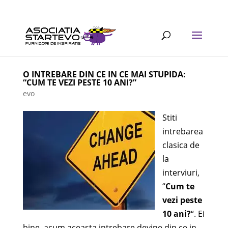
O INTREBARE DIN CE IN CE MAI STUPIDA:
“CUM TE VEZI PESTE 10 ANI?”
evo
Stiti
intrebarea
clasica de
la
interviuri,
“
Cum te
vezi peste
10 ani?
“. Ei
bine, acum aceasta intrebare devine din ce in