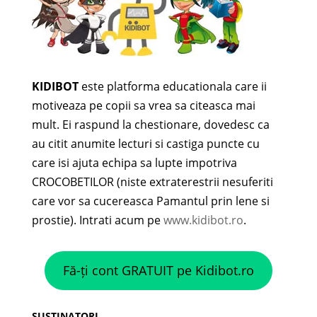
KIDIBOT
este platforma educationala care ii
motiveaza pe copii sa vrea sa citeasca mai
mult. Ei raspund la chestionare, dovedesc ca
au citit anumite lecturi si castiga puncte cu
care isi ajuta echipa sa lupte impotriva
CROCOBETILOR (niste extraterestrii nesuferiti
care vor sa cucereasca Pamantul prin lene si
prostie). Intrati acum pe
www.kidibot.ro
.
Fă-ți cont GRATUIT pe Kidibot.ro
SUSTINATORI