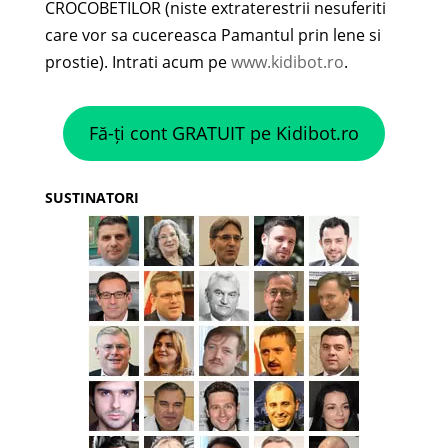
CROCOBETILOR (niste extraterestrii nesuferiti
care vor sa cucereasca Pamantul prin lene si
prostie). Intrati acum pe
www.kidibot.ro
.
Fă-ți cont GRATUIT pe Kidibot.ro
SUSTINATORI