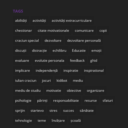
TAGS
abilități
activități
activități extracurriculare
chestionar
citate motivationale
comunicare
copii
craciun special
dezvoltare
dezvoltare personală
discuții
distracție
echilibru
Educatie
emoții
evaluare
evolutie personala
feedback
ghid
implicare
independență
inspiratie
inspirational
iulian craciun
jocuri
kidibot
mediu
mediu de studiu
motivatie
obiective
organizare
psihologie
părinți
responsabilitate
resurse
sfaturi
sprijin
startevo
stres
succes
sănătate
tehnologie
teme
învățare
școală