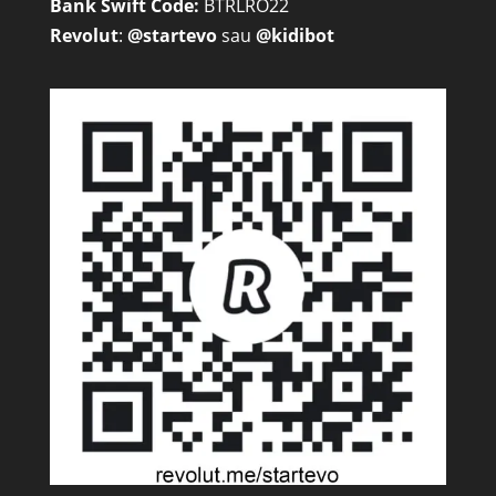
Bank Swift Code:
BTRLRO22
Revolut
:
@startevo
sau
@kidibot