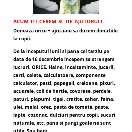
ACUM_ITI_CEREM_SI_TIE_AJUTORUL!
Doneaza orice + ajuta-ne sa ducem donatiile
la copii.
De la inceputul lunii si pana cel tarziu pe
data de 16 decembrie incepem sa strangem
lucruri. ORICE. Haine, incaltaminte, jucarii,
carti, caiete, calculatoare, componente
calculator, pesti, papagali, creioane, pixuri,
acuarele, coli de hartie, covorase, perdele,
paturi, plapumi, tigai, cratite, zahar, faina,
ulei, malai, orez, pasta de tomate, paste,
lapte, cozonac, dulciuri pentru copii, sucuri
naturale, etc. pana si pungi goale ne sunt
utile.
Sau bani.