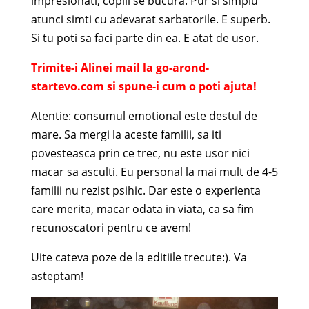
impresionati, copiii se bucura. Pur si simplu
atunci simti cu adevarat sarbatorile. E superb.
Si tu poti sa faci parte din ea. E atat de usor.
Trimite-i Alinei mail la go-arond-
startevo.com si spune-i cum o poti ajuta!
Atentie: consumul emotional este destul de
mare. Sa mergi la aceste familii, sa iti
povesteasca prin ce trec, nu este usor nici
macar sa asculti. Eu personal la mai mult de 4-5
familii nu rezist psihic. Dar este o experienta
care merita, macar odata in viata, ca sa fim
recunoscatori pentru ce avem!
Uite cateva poze de la editiile trecute:). Va
asteptam!