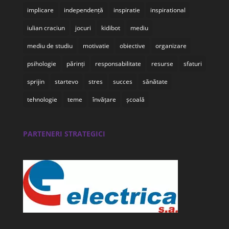
implicare
independență
inspiratie
inspirational
iulian craciun
jocuri
kidibot
mediu
mediu de studiu
motivatie
obiective
organizare
psihologie
părinți
responsabilitate
resurse
sfaturi
sprijin
startevo
stres
succes
sănătate
tehnologie
teme
învățare
școală
PARTENERI STRATEGICI