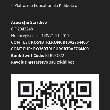
Platforma Educationala Kidibot.ro
Asociația StartEvo
CIF 29432481
Nr. Inregistrare. 148/21.11.2011
CONT LEI: RO51BTRLRONCRT0V27644001
CONT EUR: RO36BTRLEURCRT0V27644001
Bank Swift Code:
BTRLRO22
Revolut
:
@startevo
sau
@kidibot