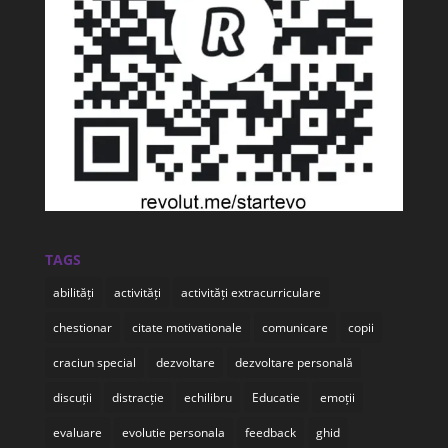
TAGS
abilități
activități
activități extracurriculare
chestionar
citate motivationale
comunicare
copii
craciun special
dezvoltare
dezvoltare personală
discuții
distracție
echilibru
Educatie
emoții
evaluare
evolutie personala
feedback
ghid