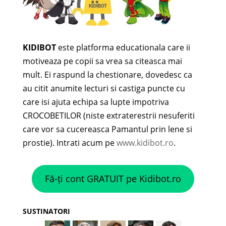
KIDIBOT
este platforma educationala care ii
motiveaza pe copii sa vrea sa citeasca mai
mult. Ei raspund la chestionare, dovedesc ca
au citit anumite lecturi si castiga puncte cu
care isi ajuta echipa sa lupte impotriva
CROCOBETILOR (niste extraterestrii nesuferiti
care vor sa cucereasca Pamantul prin lene si
prostie). Intrati acum pe
www.kidibot.ro
.
Fă-ți cont GRATUIT pe Kidibot.ro
SUSTINATORI