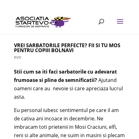
VREI SARBATORILE PERFECTE? FII SI TU MOS
PENTRU COPIII BOLNAVI
evo
Stii cum sa iti faci sarbatorile cu adevarat
frumoase si pline de semnificatii?
Ajutand
oameni care au nevoie si care apreciaza lucrul
asta.
Eu personal iubesc sentimentul pe care il am
de cativa ani incoace in decembrie. Ne
imbracam toti prietenii in Mosi Craciuni, elfi,
reni si alte animale, ne suim in masini si plecam