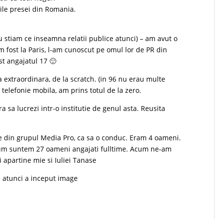
rile presei din Romania.
 stiam ce inseamna relatii publice atunci) – am avut o
m fost la Paris, l-am cunoscut pe omul lor de PR din
st angajatul 17 🙂
 extraordinara, de la scratch. (in 96 nu erau multe
e telefonie mobila, am prins totul de la zero.
a lucrezi intr-o institutie de genul asta. Reusita
e din grupul Media Pro, ca sa o conduc. Eram 4 oameni.
Acum suntem 27 oameni angajati fulltime. Acum ne-am
 apartine mie si Iuliei Tanase
e atunci a inceput image