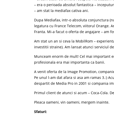
– era o perioada absolut fantastica – inceputu
– am stat la mediafax cativa ani.
Dupa Mediafax, intr-o absoluta conjunctura (nu
legatura cu France Telecom, viitorul Orange. A
Franta. Mi-a facut o oferta de angajare – am fo
Am stat un an si ceva la MobilRom – experienta
investitii straine). Am lansat atunci serviciul d
Munceam enorm de mult! Cel mai important era s
profesionala era mai importanta ca banii.
A venit oferta de la Image Promotion, compani
Pe unul l-am dat afara si asa am ramas 3.:) 
despartit de Media Pro in 2001 si compania imi
Primul client de atunci si acum – Coca-Cola. D
Pleaca oameni, vin oameni, mergem inainte.
Sfaturi: