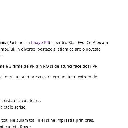
aius
(Partener in
Image PR
) – pentru StartEvo. Cu Alex am
impului, in diverse ipostaze si stiam ca are o poveste
te.
rimele 3 firme de PR din RO si de atunci face doar PR.
al meu lucra in presa (care era un lucru extrem de
u existau calculatoare.
ietele scrise.
cit. Ne suiam toti in el si ne imprastia prin oras.
ti cu toti. Roger.