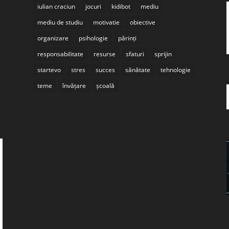
iulian craciun
jocuri
kidibot
mediu
mediu de studiu
motivatie
obiective
organizare
psihologie
părinți
responsabilitate
resurse
sfaturi
sprijin
startevo
stres
succes
sănătate
tehnologie
teme
învățare
școală