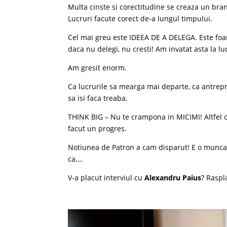
Multa cinste si corectitudine se creaza un bra
Lucruri facute corect de-a lungul timpului.
Cel mai greu este IDEEA DE A DELEGA. Este foar
daca nu delegi, nu cresti! Am invatat asta la lu
Am gresit enorm.
Ca lucrurile sa mearga mai departe, ca antrepre
sa isi faca treaba.
THINK BIG – Nu te crampona in MICIMI! Altfel o sa 
facut un progres.
Notiunea de Patron a cam disparut! E o munca e
ca….
V-a placut interviul cu
Alexandru Paius
? Raspl