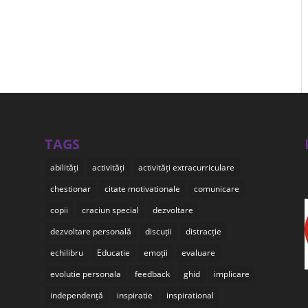
TAGS
abilități
activități
activități extracurriculare
chestionar
citate motivationale
comunicare
copii
craciun special
dezvoltare
dezvoltare personală
discuții
distracție
echilibru
Educatie
emoții
evaluare
evolutie personala
feedback
ghid
implicare
independență
inspiratie
inspirational