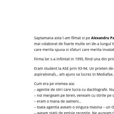
Saptamana asta l-am filmat si pe
Alexandru P
mai colaborat de foarte multe ori de-a lungul t
care merita spusa si sfaturi care merita invata
Firma lor s-a infiintat in 1995, fiind una din p
Eram student la ASE prin 93-94. Un prieten de-
aspirational)… am ajuns sa lucrez in Mediafax.
Cum era pe vremea aia:
– agentie de stiri care lucra cu dactilografe. N
– noi mergeam pe teren, veneam cu stirile pe ca
– eram o mana de oameni…
– toata agentia aveam o singura masina – un Olt
– aveam statii de emisie receptie. Ne auzeam to