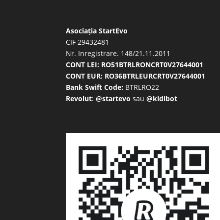
Asociația StartEvo
CIF 29432481
Nr. Inregistrare. 148/21.11.2011
CONT LEI: RO51BTRLRONCRT0V27644001
CONT EUR: RO36BTRLEURCRT0V27644001
Bank Swift Code:
BTRLRO22
Revolut
:
@startevo
sau
@kidibot