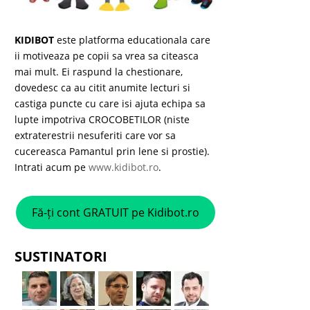
KIDIBOT
este platforma educationala care
ii motiveaza pe copii sa vrea sa citeasca
mai mult. Ei raspund la chestionare,
dovedesc ca au citit anumite lecturi si
castiga puncte cu care isi ajuta echipa sa
lupte impotriva CROCOBETILOR (niste
extraterestrii nesuferiti care vor sa
cucereasca Pamantul prin lene si prostie).
Intrati acum pe
www.kidibot.ro
.
Fă-ți cont GRATUIT pe Kidibot.ro
SUSTINATORI