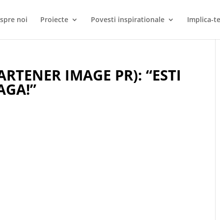
spre noi
Proiecte
Povesti inspirationale
Implica-te
RTENER IMAGE PR): “ESTI
AGA!”