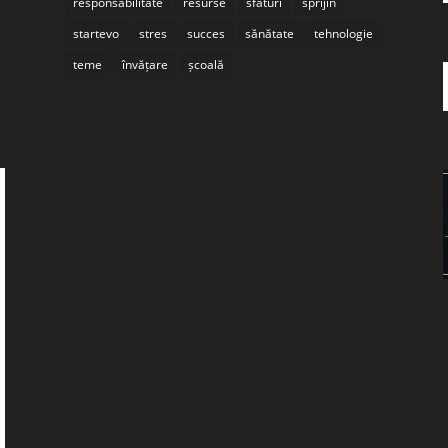
responsabilitate
resurse
sfaturi
sprijin
startevo
stres
succes
sănătate
tehnologie
teme
învățare
școală