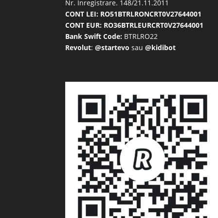
Nr. Inregistrare. 148/21.11.2011
CONT LEI: RO51BTRLRONCRT0V27644001
CONT EUR: RO36BTRLEURCRT0V27644001
Bank Swift Code:
BTRLRO22
Revolut
:
@startevo
sau
@kidibot