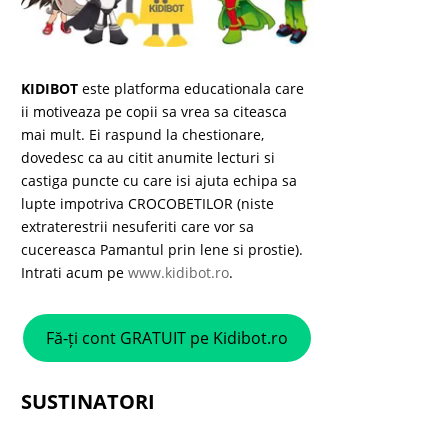
KIDIBOT
este platforma educationala care
ii motiveaza pe copii sa vrea sa citeasca
mai mult. Ei raspund la chestionare,
dovedesc ca au citit anumite lecturi si
castiga puncte cu care isi ajuta echipa sa
lupte impotriva CROCOBETILOR (niste
extraterestrii nesuferiti care vor sa
cucereasca Pamantul prin lene si prostie).
Intrati acum pe
www.kidibot.ro
.
Fă-ți cont GRATUIT pe Kidibot.ro
SUSTINATORI