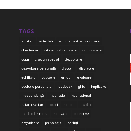
TAGS
abilități
activități
activități extracurriculare
chestionar
citate motivationale
comunicare
copii
craciun special
dezvoltare
dezvoltare personală
discuții
distracție
echilibru
Educatie
emoții
evaluare
evolutie personala
feedback
ghid
implicare
independență
inspiratie
inspirational
iulian craciun
jocuri
kidibot
mediu
mediu de studiu
motivatie
obiective
organizare
psihologie
părinți