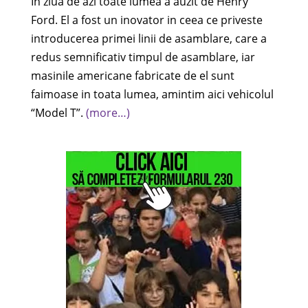
In ziua de azi toate lumea a auzit de Henry
Ford. El a fost un inovator in ceea ce priveste
introducerea primei linii de asamblare, care a
redus semnificativ timpul de asamblare, iar
masinile americane fabricate de el sunt
faimoase in toata lumea, amintim aici vehicolul
“Model T”.
(more…)