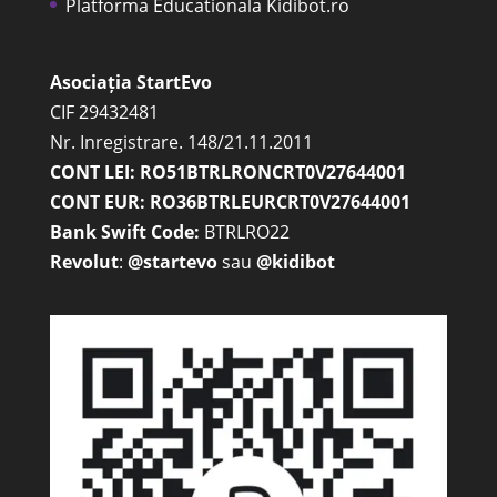
Platforma Educationala Kidibot.ro
Asociația StartEvo
CIF 29432481
Nr. Inregistrare. 148/21.11.2011
CONT LEI: RO51BTRLRONCRT0V27644001
CONT EUR: RO36BTRLEURCRT0V27644001
Bank Swift Code:
BTRLRO22
Revolut
:
@startevo
sau
@kidibot