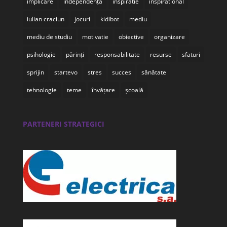
implicare
independență
inspiratie
inspirational
iulian craciun
jocuri
kidibot
mediu
mediu de studiu
motivatie
obiective
organizare
psihologie
părinți
responsabilitate
resurse
sfaturi
sprijin
startevo
stres
succes
sănătate
tehnologie
teme
învățare
școală
PARTENERI STRATEGICI