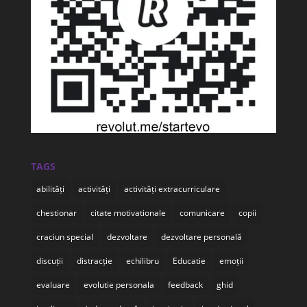
TAGS
abilități
activități
activități extracurriculare
chestionar
citate motivationale
comunicare
copii
craciun special
dezvoltare
dezvoltare personală
discuții
distracție
echilibru
Educatie
emoții
evaluare
evolutie personala
feedback
ghid