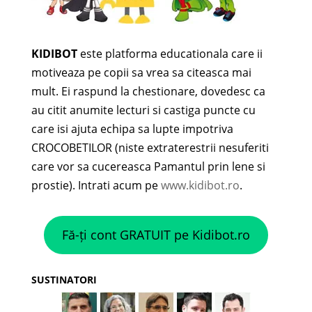
KIDIBOT
este platforma educationala care ii
motiveaza pe copii sa vrea sa citeasca mai
mult. Ei raspund la chestionare, dovedesc ca
au citit anumite lecturi si castiga puncte cu
care isi ajuta echipa sa lupte impotriva
CROCOBETILOR (niste extraterestrii nesuferiti
care vor sa cucereasca Pamantul prin lene si
prostie). Intrati acum pe
www.kidibot.ro
.
Fă-ți cont GRATUIT pe Kidibot.ro
SUSTINATORI