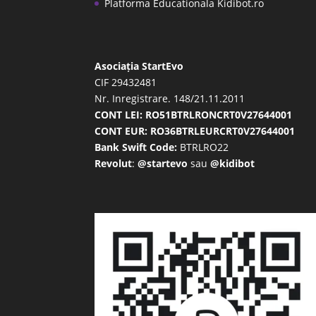
Platforma Educationala Kidibot.ro
Asociația StartEvo
CIF 29432481
Nr. Inregistrare. 148/21.11.2011
CONT LEI: RO51BTRLRONCRT0V27644001
CONT EUR: RO36BTRLEURCRT0V27644001
Bank Swift Code:
BTRLRO22
Revolut
:
@startevo
sau
@kidibot