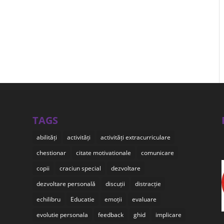
TAGS
abilități
activități
activități extracurriculare
chestionar
citate motivationale
comunicare
copii
craciun special
dezvoltare
dezvoltare personală
discuții
distracție
echilibru
Educatie
emoții
evaluare
evolutie personala
feedback
ghid
implicare