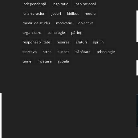
independență
inspiratie
inspirational
iulian craciun
jocuri
kidibot
mediu
mediu de studiu
motivatie
obiective
organizare
psihologie
părinți
responsabilitate
resurse
sfaturi
sprijin
startevo
stres
succes
sănătate
tehnologie
teme
învățare
școală