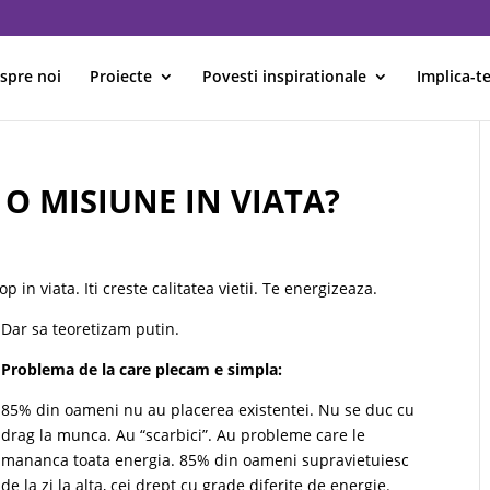
spre noi
Proiecte
Povesti inspirationale
Implica-te
I O MISIUNE IN VIATA?
op in viata. Iti creste calitatea vietii. Te energizeaza.
Dar sa teoretizam putin.
Problema de la care plecam e simpla:
85% din oameni nu au placerea existentei. Nu se duc cu
drag la munca. Au “scarbici”. Au probleme care le
mananca toata energia. 85% din oameni supravietuiesc
de la zi la alta, cei drept cu grade diferite de energie.