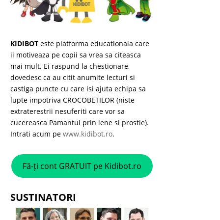
KIDIBOT
este platforma educationala care
ii motiveaza pe copii sa vrea sa citeasca
mai mult. Ei raspund la chestionare,
dovedesc ca au citit anumite lecturi si
castiga puncte cu care isi ajuta echipa sa
lupte impotriva CROCOBETILOR (niste
extraterestrii nesuferiti care vor sa
cucereasca Pamantul prin lene si prostie).
Intrati acum pe
www.kidibot.ro
.
Fă-ți cont GRATUIT pe Kidibot.ro
SUSTINATORI