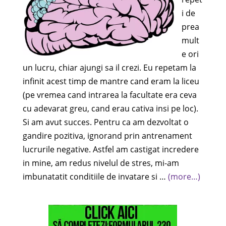
i de
prea
mult
e ori
un lucru, chiar ajungi sa il crezi. Eu repetam la
infinit acest timp de mantre cand eram la liceu
(pe vremea cand intrarea la facultate era ceva
cu adevarat greu, cand erau cativa insi pe loc).
Si am avut succes. Pentru ca am dezvoltat o
gandire pozitiva, ignorand prin antrenament
lucrurile negative. Astfel am castigat incredere
in mine, am redus nivelul de stres, mi-am
imbunatatit conditiile de invatare si …
(more…)