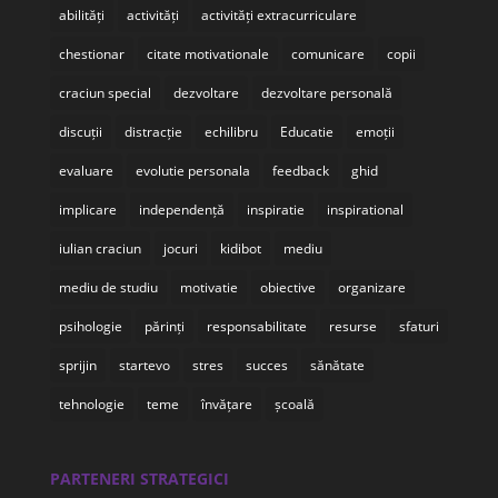
abilități
activități
activități extracurriculare
chestionar
citate motivationale
comunicare
copii
craciun special
dezvoltare
dezvoltare personală
discuții
distracție
echilibru
Educatie
emoții
evaluare
evolutie personala
feedback
ghid
implicare
independență
inspiratie
inspirational
iulian craciun
jocuri
kidibot
mediu
mediu de studiu
motivatie
obiective
organizare
psihologie
părinți
responsabilitate
resurse
sfaturi
sprijin
startevo
stres
succes
sănătate
tehnologie
teme
învățare
școală
PARTENERI STRATEGICI