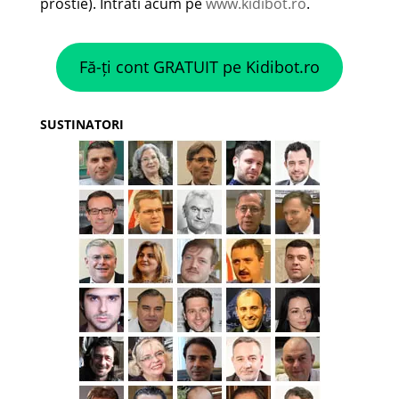
prostie). Intrati acum pe
www.kidibot.ro
.
Fă-ți cont GRATUIT pe Kidibot.ro
SUSTINATORI