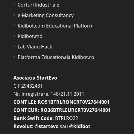
Corturi Industriale
e-Marketing Consultancy
Kidibot.com Educational Platform
Kidibot.md
Lab Vianu Hack
Platforma Educationala Kidibot.ro
Asociația StartEvo
CIF 29432481
Nr. Inregistrare. 148/21.11.2011
CONT LEI: RO51BTRLRONCRT0V27644001
CONT EUR: RO36BTRLEURCRT0V27644001
Bank Swift Code:
BTRLRO22
Revolut
:
@startevo
sau
@kidibot