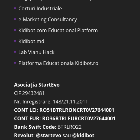
Corturi Industriale
e-Marketing Consultancy
Kidibot.com Educational Platform
Kidibot.md
Lab Vianu Hack
Platforma Educationala Kidibot.ro
Asociația StartEvo
CIF 29432481
Nr. Inregistrare. 148/21.11.2011
CONT LEI: RO51BTRLRONCRT0V27644001
CONT EUR: RO36BTRLEURCRT0V27644001
Bank Swift Code:
BTRLRO22
Revolut
:
@startevo
sau
@kidibot