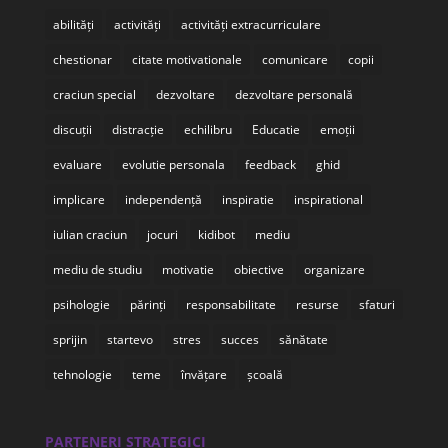
abilități
activități
activități extracurriculare
chestionar
citate motivationale
comunicare
copii
craciun special
dezvoltare
dezvoltare personală
discuții
distracție
echilibru
Educatie
emoții
evaluare
evolutie personala
feedback
ghid
implicare
independență
inspiratie
inspirational
iulian craciun
jocuri
kidibot
mediu
mediu de studiu
motivatie
obiective
organizare
psihologie
părinți
responsabilitate
resurse
sfaturi
sprijin
startevo
stres
succes
sănătate
tehnologie
teme
învățare
școală
PARTENERI STRATEGICI