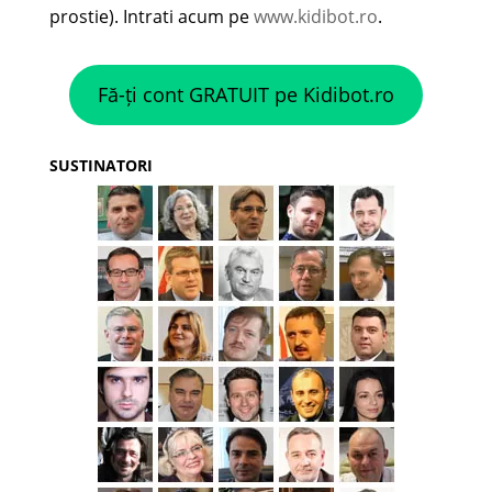
prostie). Intrati acum pe
www.kidibot.ro
.
Fă-ți cont GRATUIT pe Kidibot.ro
SUSTINATORI