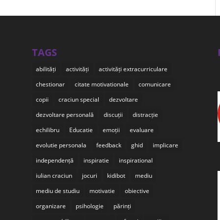
TAGS
abilități
activități
activități extracurriculare
chestionar
citate motivationale
comunicare
copii
craciun special
dezvoltare
dezvoltare personală
discuții
distracție
echilibru
Educatie
emoții
evaluare
evolutie personala
feedback
ghid
implicare
independență
inspiratie
inspirational
iulian craciun
jocuri
kidibot
mediu
mediu de studiu
motivatie
obiective
organizare
psihologie
părinți