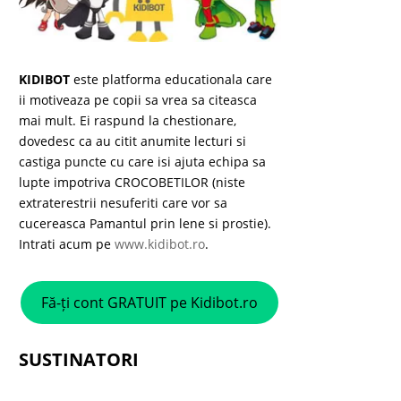
KIDIBOT
este platforma educationala care
ii motiveaza pe copii sa vrea sa citeasca
mai mult. Ei raspund la chestionare,
dovedesc ca au citit anumite lecturi si
castiga puncte cu care isi ajuta echipa sa
lupte impotriva CROCOBETILOR (niste
extraterestrii nesuferiti care vor sa
cucereasca Pamantul prin lene si prostie).
Intrati acum pe
www.kidibot.ro
.
Fă-ți cont GRATUIT pe Kidibot.ro
SUSTINATORI