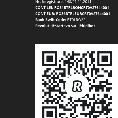
Nr. Inregistrare. 148/21.11.2011
CONT LEI: RO51BTRLRONCRT0V27644001
CONT EUR: RO36BTRLEURCRT0V27644001
Bank Swift Code:
BTRLRO22
Revolut
:
@startevo
sau
@kidibot