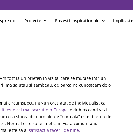
spre noi
Proiecte
Povesti inspirationale
Implica-te
m fost la un prieten in vizita, care se mutase intr-un
catarii ma salutau si zambeau, de parca ne cunosteam de o
 mai circumspect. Intr-un oras atat de individualist ca
alti este cel mai scazut din Europa
, e dubios cand vezi
eama ca starea de normalitate “normala” este diferita de
i. Normal este sa te implici in viata comunitatii.
ormal este sa ai
satisfactia facerii de bine.