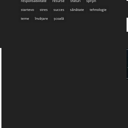
responsabilitate
resurse
sfaturi
sprijin
startevo
stres
succes
sănătate
tehnologie
teme
învățare
școală