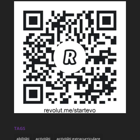
TAGS
abilități
activități
activități extracurriculare