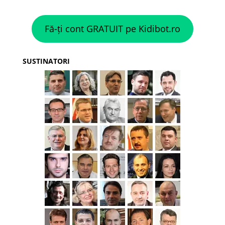
Fă-ți cont GRATUIT pe Kidibot.ro
SUSTINATORI