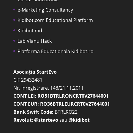
e-Marketing Consultancy
Kidibot.com Educational Platform
Kidibot.md
Lab Vianu Hack
Platforma Educationala Kidibot.ro
Asociația StartEvo
CIF 29432481
Nr. Inregistrare. 148/21.11.2011
CONT LEI: RO51BTRLRONCRT0V27644001
CONT EUR: RO36BTRLEURCRT0V27644001
Bank Swift Code:
BTRLRO22
Revolut
:
@startevo
sau
@kidibot