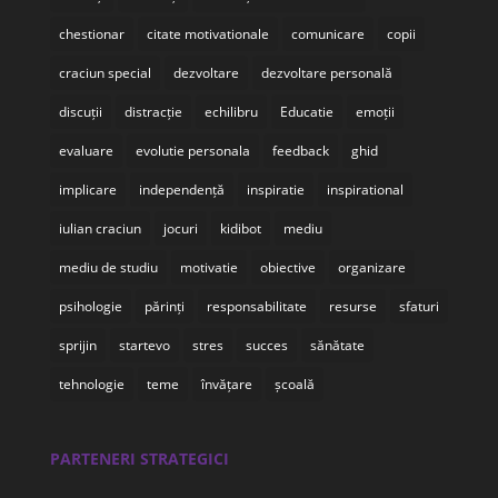
chestionar
citate motivationale
comunicare
copii
craciun special
dezvoltare
dezvoltare personală
discuții
distracție
echilibru
Educatie
emoții
evaluare
evolutie personala
feedback
ghid
implicare
independență
inspiratie
inspirational
iulian craciun
jocuri
kidibot
mediu
mediu de studiu
motivatie
obiective
organizare
psihologie
părinți
responsabilitate
resurse
sfaturi
sprijin
startevo
stres
succes
sănătate
tehnologie
teme
învățare
școală
PARTENERI STRATEGICI