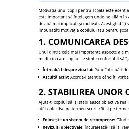
Motivația unui copil pentru școală este esenți
este important să înțelegem unde ne aflăm în a
devină mai implicați și motivați. Acest ghid îți 
îmbunătăți motivația copilului tău pentru școa
1. COMUNICAREA DES
Unul dintre cele mai importante aspecte ale mo
mediu în care copilul se simte confortabil să î
Întreabă-l despre ziua lui:
Pune întrebări desp
Ascultă activ:
Acordă-i atenție când îți vorbeș
2. STABILIREA UNOR 
Ajută-ți copilul să își stabilească obiective rea
atât obiective pe termen scurt, cât și pe terme
Folosește un sistem de recompense:
Când co
Revizuiți obiectivele:
Încurajează-l să își ree