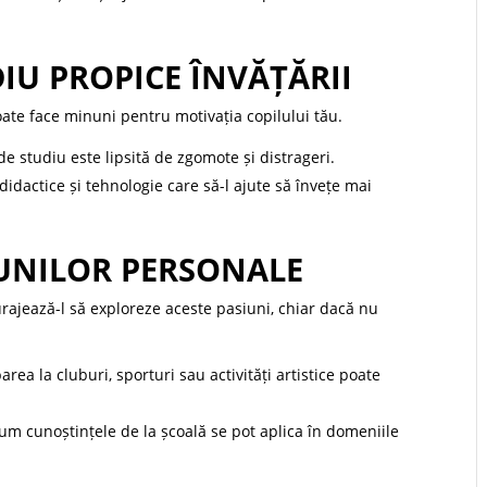
IU PROPICE ÎNVĂȚĂRII
poate face minuni pentru motivația copilului tău.
e studiu este lipsită de zgomote și distrageri.
 didactice și tehnologie care să-l ajute să învețe mai
IUNILOR PERSONALE
curajează-l să exploreze aceste pasiuni, chiar dacă nu
area la cluburi, sporturi sau activități artistice poate
um cunoștințele de la școală se pot aplica în domeniile