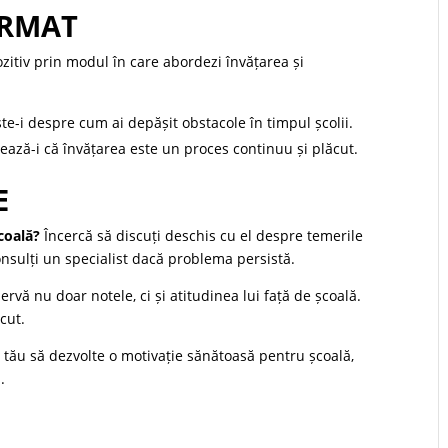
URMAT
ozitiv prin modul în care abordezi învățarea și
e-i despre cum ai depășit obstacole în timpul școlii.
ză-i că învățarea este un proces continuu și plăcut.
E
coală?
Încercă să discuți deschis cu el despre temerile
 consulți un specialist dacă problema persistă.
rvă nu doar notele, ci și atitudinea lui față de școală.
cut.
ul tău să dezvolte o motivație sănătoasă pentru școală,
.