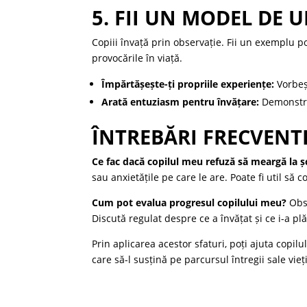
5. FII UN MODEL DE 
Copiii învață prin observație. Fii un exemplu p
provocările în viață.
Împărtășește-ți propriile experiențe:
Vorbeșt
Arată entuziasm pentru învățare:
Demonstrea
ÎNTREBĂRI FRECVENT
Ce fac dacă copilul meu refuză să meargă la ș
sau anxietățile pe care le are. Poate fi util să
Cum pot evalua progresul copilului meu?
Obse
Discută regulat despre ce a învățat și ce i-a plă
Prin aplicarea acestor sfaturi, poți ajuta copil
care să-l susțină pe parcursul întregii sale vieți