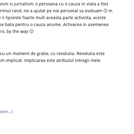
vism si jurnalism, o persoana cu o cauza in viata a fost
primul rand, ne-a ajutat pe noi personal sa evoluam 🙂 In
 ii lipseste foarte mult aceasta parte activista, aceste
a se bata pentru o cauza anume. Activarea in asemenea
rii, by the way 🙂
.
 cu un moment de gratie, cu revolutia. Revolutia este
m implicat. Implicarea este atributul intregii mele
more…)