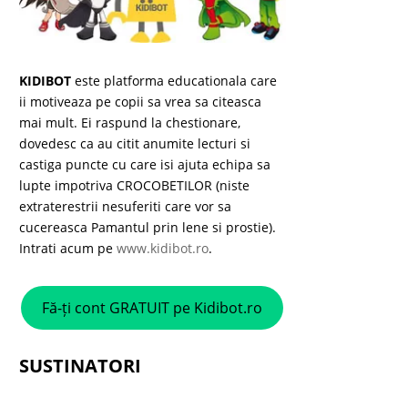
KIDIBOT
este platforma educationala care
ii motiveaza pe copii sa vrea sa citeasca
mai mult. Ei raspund la chestionare,
dovedesc ca au citit anumite lecturi si
castiga puncte cu care isi ajuta echipa sa
lupte impotriva CROCOBETILOR (niste
extraterestrii nesuferiti care vor sa
cucereasca Pamantul prin lene si prostie).
Intrati acum pe
www.kidibot.ro
.
Fă-ți cont GRATUIT pe Kidibot.ro
SUSTINATORI