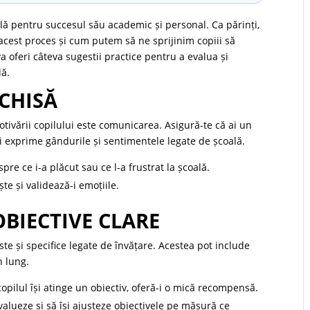
ală pentru succesul său academic și personal. Ca părinți,
cest proces și cum putem să ne sprijinim copiii să
va oferi câteva sugestii practice pentru a evalua și
lă.
CHISĂ
tivării copilului este comunicarea. Asigură-te că ai un
și exprime gândurile și sentimentele legate de școală.
re ce i-a plăcut sau ce l-a frustrat la școală.
te și validează-i emoțiile.
OBIECTIVE CLARE
liste și specifice legate de învățare. Acestea pot include
n lung.
pilul își atinge un obiectiv, oferă-i o mică recompensă.
valueze și să își ajusteze obiectivele pe măsură ce