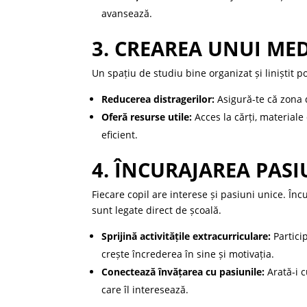
avansează.
3. CREAREA UNUI MED
Un spațiu de studiu bine organizat și liniștit 
Reducerea distragerilor:
Asigură-te că zona d
Oferă resurse utile:
Acces la cărți, materiale
eficient.
4. ÎNCURAJAREA PAS
Fiecare copil are interese și pasiuni unice. În
sunt legate direct de școală.
Sprijină activitățile extracurriculare:
Particip
crește încrederea în sine și motivația.
Conectează învățarea cu pasiunile:
Arată-i c
care îl interesează.