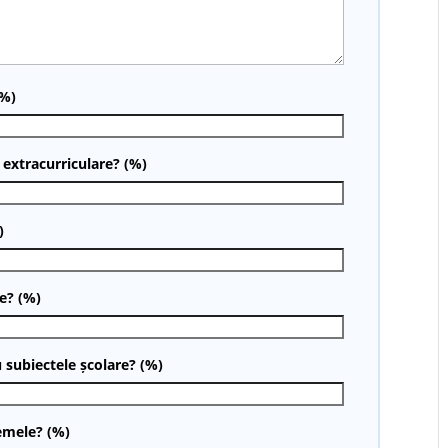
(%)
i extracurriculare? (%)
)
e? (%)
 subiectele școlare? (%)
temele? (%)