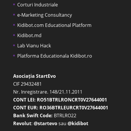
Corturi Industriale
e-Marketing Consultancy
Kidibot.com Educational Platform
Kidibot.md
Lab Vianu Hack
Platforma Educationala Kidibot.ro
Asociația StartEvo
CIF 29432481
Nr. Inregistrare. 148/21.11.2011
CONT LEI: RO51BTRLRONCRT0V27644001
CONT EUR: RO36BTRLEURCRT0V27644001
Bank Swift Code:
BTRLRO22
Revolut
:
@startevo
sau
@kidibot