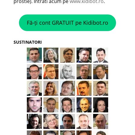
prostie). Intrati acum pe
www.kidibot.ro
.
Fă-ți cont GRATUIT pe Kidibot.ro
SUSTINATORI