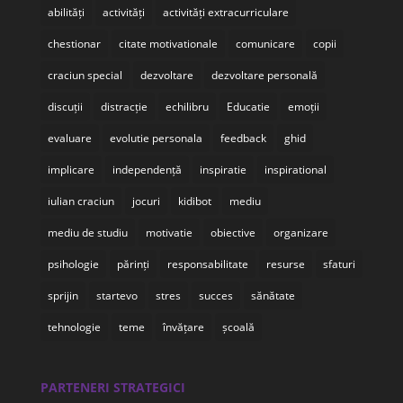
abilități
activități
activități extracurriculare
chestionar
citate motivationale
comunicare
copii
craciun special
dezvoltare
dezvoltare personală
discuții
distracție
echilibru
Educatie
emoții
evaluare
evolutie personala
feedback
ghid
implicare
independență
inspiratie
inspirational
iulian craciun
jocuri
kidibot
mediu
mediu de studiu
motivatie
obiective
organizare
psihologie
părinți
responsabilitate
resurse
sfaturi
sprijin
startevo
stres
succes
sănătate
tehnologie
teme
învățare
școală
PARTENERI STRATEGICI