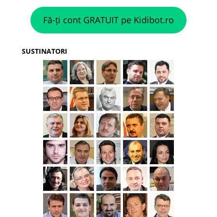
Fă-ți cont GRATUIT pe Kidibot.ro
SUSTINATORI