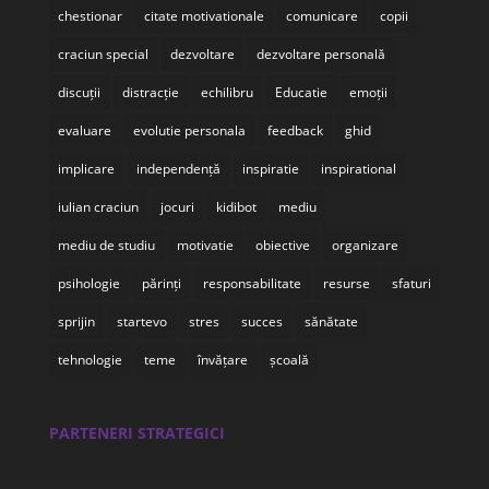
chestionar
citate motivationale
comunicare
copii
craciun special
dezvoltare
dezvoltare personală
discuții
distracție
echilibru
Educatie
emoții
evaluare
evolutie personala
feedback
ghid
implicare
independență
inspiratie
inspirational
iulian craciun
jocuri
kidibot
mediu
mediu de studiu
motivatie
obiective
organizare
psihologie
părinți
responsabilitate
resurse
sfaturi
sprijin
startevo
stres
succes
sănătate
tehnologie
teme
învățare
școală
PARTENERI STRATEGICI