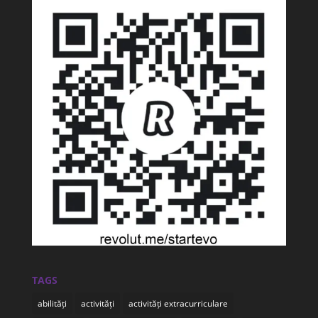
TAGS
abilități
activități
activități extracurriculare