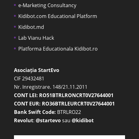
e-Marketing Consultancy
Kidibot.com Educational Platform
Kidibot.md
Lab Vianu Hack
Platforma Educationala Kidibot.ro
Asociația StartEvo
CIF 29432481
Nr. Inregistrare. 148/21.11.2011
CONT LEI: RO51BTRLRONCRT0V27644001
CONT EUR: RO36BTRLEURCRT0V27644001
Bank Swift Code:
BTRLRO22
Revolut
:
@startevo
sau
@kidibot