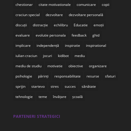
chestionar
citate motivationale
comunicare
copii
craciun special
dezvoltare
dezvoltare personală
discuții
distracție
echilibru
Educatie
emoții
evaluare
evolutie personala
feedback
ghid
implicare
independență
inspiratie
inspirational
iulian craciun
jocuri
kidibot
mediu
mediu de studiu
motivatie
obiective
organizare
psihologie
părinți
responsabilitate
resurse
sfaturi
sprijin
startevo
stres
succes
sănătate
tehnologie
teme
învățare
școală
PARTENERI STRATEGICI