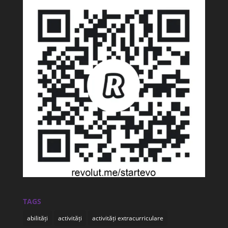
TAGS
abilități
activități
activități extracurriculare