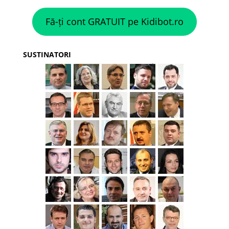
Fă-ți cont GRATUIT pe Kidibot.ro
SUSTINATORI