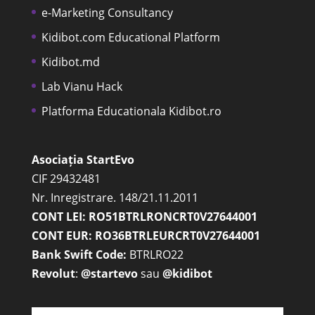
e-Marketing Consultancy
Kidibot.com Educational Platform
Kidibot.md
Lab Vianu Hack
Platforma Educationala Kidibot.ro
Asociația StartEvo
CIF 29432481
Nr. Inregistrare. 148/21.11.2011
CONT LEI: RO51BTRLRONCRT0V27644001
CONT EUR: RO36BTRLEURCRT0V27644001
Bank Swift Code:
BTRLRO22
Revolut
:
@startevo
sau
@kidibot