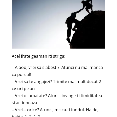
Acel frate geaman iti striga:
– Alooo, vrei sa slabesti? Atunci nu mai manca
ca porcul!
– Vrei sa te angajezi? Trimite mai mult decat 2
cv-uri pe an
– Vrei o jumatate? Atunci invinge-ti timiditatea
si actioneaza
– Vrei… orice? Atunci, misca-ti fundul. Haide,
haide, 1, 2, 1, 2…