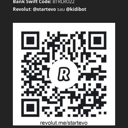
Bank Swift Code:
BTRLRO22
Revolut
:
@startevo
sau
@kidibot