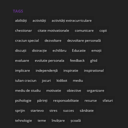
TAGS
abilități
activități
activități extracurriculare
chestionar
citate motivationale
comunicare
copii
craciun special
dezvoltare
dezvoltare personală
discuții
distracție
echilibru
Educatie
emoții
evaluare
evolutie personala
feedback
ghid
implicare
independență
inspiratie
inspirational
iulian craciun
jocuri
kidibot
mediu
mediu de studiu
motivatie
obiective
organizare
psihologie
părinți
responsabilitate
resurse
sfaturi
sprijin
startevo
stres
succes
sănătate
tehnologie
teme
învățare
școală