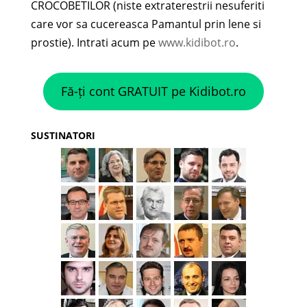
CROCOBETILOR (niste extraterestrii nesuferiti
care vor sa cucereasca Pamantul prin lene si
prostie). Intrati acum pe
www.kidibot.ro
.
Fă-ți cont GRATUIT pe Kidibot.ro
SUSTINATORI