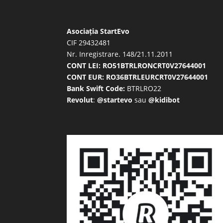
Asociația StartEvo
CIF 29432481
Nr. Inregistrare. 148/21.11.2011
CONT LEI: RO51BTRLRONCRT0V27644001
CONT EUR: RO36BTRLEURCRT0V27644001
Bank Swift Code:
BTRLRO22
Revolut
:
@startevo
sau
@kidibot