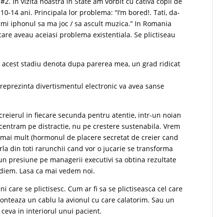
#2. In vizita noastra in State am vorbit cu cativa copii de
10-14 ani. Principala lor problema: “I’m bored!. Tati, da-
mi iphonul sa ma joc / sa ascult muzica.” In Romania
are aveau aceiasi problema existentiala. Se plictiseau
in acest stadiu denota dupa parerea mea, un grad ridicat
o reprezinta divertismentul electronic va avea sanse
reierul in fiecare secunda pentru atentie, intr-un noian
centram pe distractie, nu pe crestere sustenabila. Vrem
t mai mult (hormonul de placere secretat de creier cand
la din toti rarunchii cand vor o jucarie se transforma
un presiune pe managerii executivi sa obtina rezultate
diem. Lasa ca mai vedem noi.
care se plictisesc. Cum ar fi sa se plictiseasca cel care
monteaza un cablu la avionul cu care calatorim. Sau un
a ceva in interiorul unui pacient.