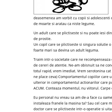
deasemenea am vorbit cu copii si adolescenti c
de moarte si aratau ca niste legume.
Un adult care se plictiseste si nu poate iesi d
de prostie.
Un copil care se plictiseste si singura solutie 
foarte mari sa devina un adult leguma.
Traim intr-o societate care ne recompenseaza c
de cereri de atentie. Ne-am obisnuit sa ne con
totul rapid, vrem imediat. Vrem serotonina ca
ne place ceva) Comportamentul copiilor care ur
ulterior in comportamentul actionarilor care p
ACUM. Conteaza momentul, nu viitorul. Carpe 
Eu personal nu vreau sa am de-a face cu oameni 
instaleaza franele la masina ta? Sau cel care 
doctor care se plictiseste intr-o operatie si uit