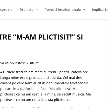
spre noi
Proiecte
Povesti inspirationale
Implica-te
RE “M-AM PLICTISIT!” SI
Sa va povestesc 2 situatii:
#1. Zilele trecute am mers cu trenul pentru cateva ore.
Langa mine era o proaspata studenta. Cel mai des
cuvant pe care l-am auzit in nenumaratele telefoanele
pe care le-a dat/primit a fost: “Ma plictisesc. Ma
plictisesc ca nu am castile la mine, sa ascult muzica. Ma
plictisesc ca nu am ce sa fac. Ma plictisesc…”