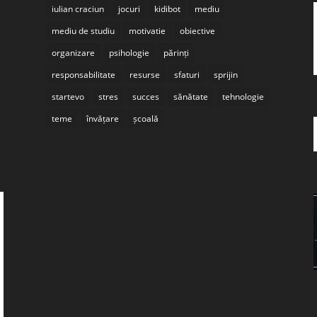
iulian craciun
jocuri
kidibot
mediu
mediu de studiu
motivatie
obiective
organizare
psihologie
părinți
responsabilitate
resurse
sfaturi
sprijin
startevo
stres
succes
sănătate
tehnologie
teme
învățare
școală