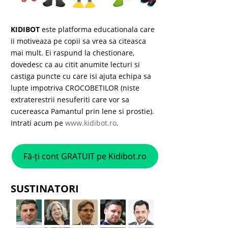
KIDIBOT
este platforma educationala care
ii motiveaza pe copii sa vrea sa citeasca
mai mult. Ei raspund la chestionare,
dovedesc ca au citit anumite lecturi si
castiga puncte cu care isi ajuta echipa sa
lupte impotriva CROCOBETILOR (niste
extraterestrii nesuferiti care vor sa
cucereasca Pamantul prin lene si prostie).
Intrati acum pe
www.kidibot.ro
.
Fă-ți cont GRATUIT pe Kidibot.ro
SUSTINATORI