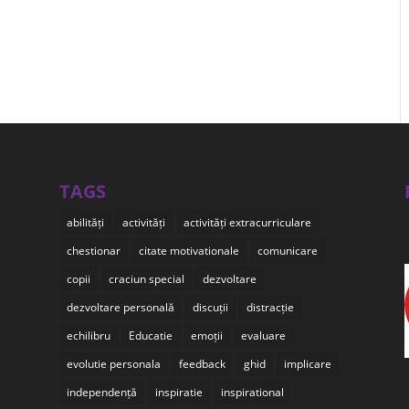
TAGS
abilități
activități
activități extracurriculare
chestionar
citate motivationale
comunicare
copii
craciun special
dezvoltare
dezvoltare personală
discuții
distracție
echilibru
Educatie
emoții
evaluare
evolutie personala
feedback
ghid
implicare
independență
inspiratie
inspirational