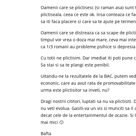
Oamenii care se plictisesc (si raman asa) sunt t
plictiseala, ceea ce este ok. Insa conteaza ce fac
sa iti faca placere si care sa te ajute pe terme
Oamenii care se distreaza ca sa scape de plic
timpul vor vrea o doza mai mare, ceva mai inter
ca 1/3 romani au probleme psihice si depresia
Cu totii ne plictisim. Dar imediat iti poti pune 
Sa stai si sa te plangi este penibil.
Uitandu-ne la rezultatele de la BAC, putem ved
econonic, care au avut rata de promovabilitate
urma este plictisitor sa inveti, nu?
Dragi nostrii cititori, luptati sa nu va plictisiti
nu veti evolua. Gasiti-va un vis si munciti sa il 
decat cele de la entertainmentul de ocazie. Si l
mai mici 🙂
Bafta