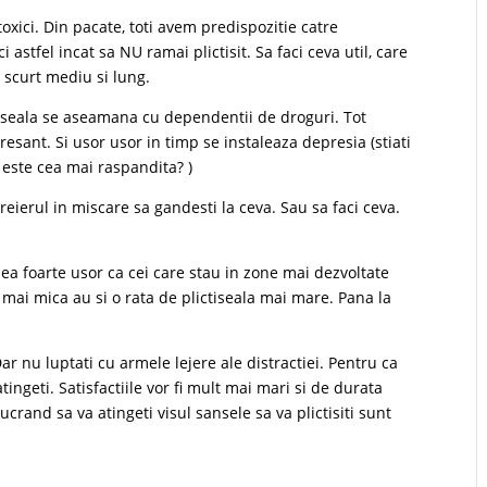
oxici. Din pacate, toti avem predispozitie catre
i astfel incat sa NU ramai plictisit. Sa faci ceva util, care
n scurt mediu si lung.
tiseala se aseamana cu dependentii de droguri. Tot
esant. Si usor usor in timp se instaleaza depresia (stiati
 este cea mai raspandita? )
creierul in miscare sa gandesti la ceva. Sau sa faci ceva.
ea foarte usor ca cei care stau in zone mai dezvoltate
 mai mica au si o rata de plictiseala mai mare. Pana la
. Dar nu luptati cu armele lejere ale distractiei. Pentru ca
atingeti. Satisfactiile vor fi mult mai mari si de durata
ucrand sa va atingeti visul sansele sa va plictisiti sunt