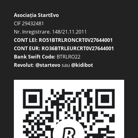
Asociația StartEvo
CIF 29432481
Nr. Inregistrare. 148/21.11.2011
CONT LEI: RO51BTRLRONCRT0V27644001
CONT EUR: RO36BTRLEURCRT0V27644001
Bank Swift Code:
BTRLRO22
Revolut
:
@startevo
sau
@kidibot