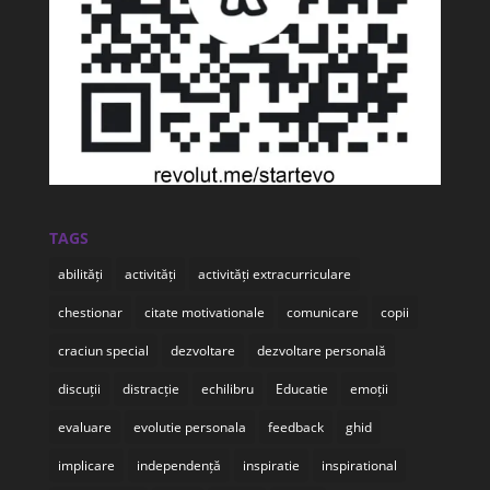
TAGS
abilități
activități
activități extracurriculare
chestionar
citate motivationale
comunicare
copii
craciun special
dezvoltare
dezvoltare personală
discuții
distracție
echilibru
Educatie
emoții
evaluare
evolutie personala
feedback
ghid
implicare
independență
inspiratie
inspirational