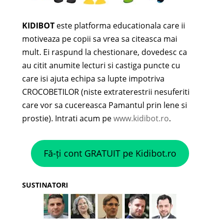
KIDIBOT
este platforma educationala care ii
motiveaza pe copii sa vrea sa citeasca mai
mult. Ei raspund la chestionare, dovedesc ca
au citit anumite lecturi si castiga puncte cu
care isi ajuta echipa sa lupte impotriva
CROCOBETILOR (niste extraterestrii nesuferiti
care vor sa cucereasca Pamantul prin lene si
prostie). Intrati acum pe
www.kidibot.ro
.
Fă-ți cont GRATUIT pe Kidibot.ro
SUSTINATORI