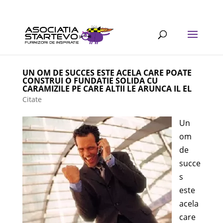
UN OM DE SUCCES ESTE ACELA CARE POATE
CONSTRUI O FUNDATIE SOLIDA CU
CARAMIZILE PE CARE ALTII LE ARUNCA IL EL
Citate
Un
om
de
succe
s
este
acela
care