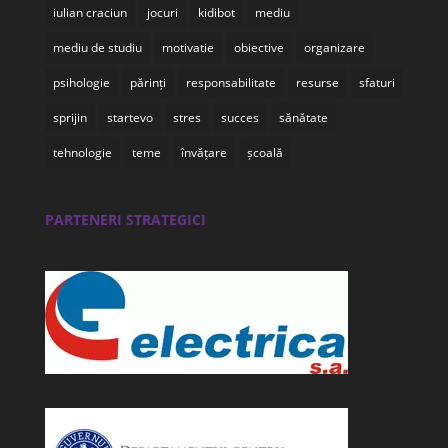
iulian craciun
jocuri
kidibot
mediu
mediu de studiu
motivatie
obiective
organizare
psihologie
părinți
responsabilitate
resurse
sfaturi
sprijin
startevo
stres
succes
sănătate
tehnologie
teme
învățare
școală
PARTENERI STRATEGICI