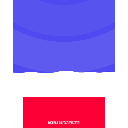
O șansă unică în viață.
ÎNSCRIERI
DETALII