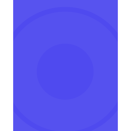
PROGRAMA
RE C++
PENTRU
COPII,
TINUTE DE
COPII!
Modul I - Incepatori
Curs pentru copiii începători de
bazele programării în C++. Educație
prin joacă. Presiune socială pozitivă.