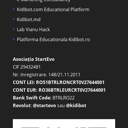
Kidibot.com Educational Platform
Kidibot.md
Lab Vianu Hack
Platforma Educationala Kidibot.ro
Asociația StartEvo
CIF 29432481
Nr. Inregistrare. 148/21.11.2011
CONT LEI: RO51BTRLRONCRT0V27644001
CONT EUR: RO36BTRLEURCRT0V27644001
Bank Swift Code:
BTRLRO22
Revolut
:
@startevo
sau
@kidibot