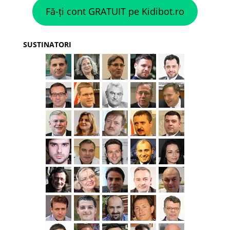
Fă-ți cont GRATUIT pe Kidibot.ro
SUSTINATORI