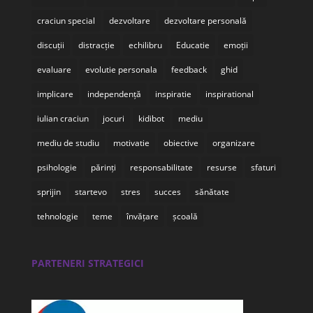
craciun special
dezvoltare
dezvoltare personală
discuții
distracție
echilibru
Educatie
emoții
evaluare
evolutie personala
feedback
ghid
implicare
independență
inspiratie
inspirational
iulian craciun
jocuri
kidibot
mediu
mediu de studiu
motivatie
obiective
organizare
psihologie
părinți
responsabilitate
resurse
sfaturi
sprijin
startevo
stres
succes
sănătate
tehnologie
teme
învățare
școală
PARTENERI STRATEGICI