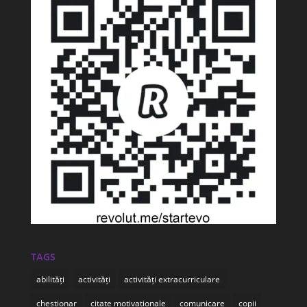
TAGS
abilități
activități
activități extracurriculare
chestionar
citate motivationale
comunicare
copii