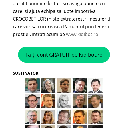
au citit anumite lecturi si castiga puncte cu
care isi ajuta echipa sa lupte impotriva
CROCOBETILOR (niste extraterestrii nesuferiti
care vor sa cucereasca Pamantul prin lene si
prostie). Intrati acum pe
www.kidibot.ro
.
Fă-ți cont GRATUIT pe Kidibot.ro
SUSTINATORI