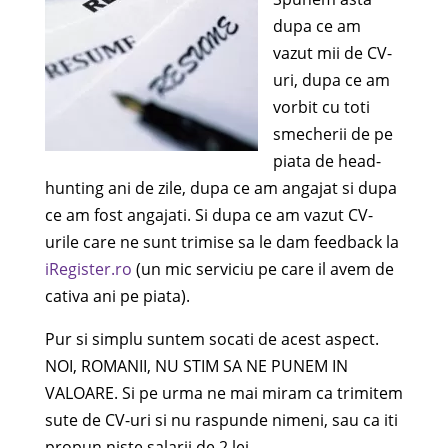
dupa ce am
vazut mii de CV-
uri, dupa ce am
vorbit cu toti
smecherii de pe
piata de head-
hunting ani de zile, dupa ce am angajat si dupa
ce am fost angajati. Si dupa ce am vazut CV-
urile care ne sunt trimise sa le dam feedback la
iRegister.ro
(un mic serviciu pe care il avem de
cativa ani pe piata).
Pur si simplu suntem socati de acest aspect.
NOI, ROMANII, NU STIM SA NE PUNEM IN
VALOARE. Si pe urma ne mai miram ca trimitem
sute de CV-uri si nu raspunde nimeni, sau ca iti
propun niste salarii de 2 lei.