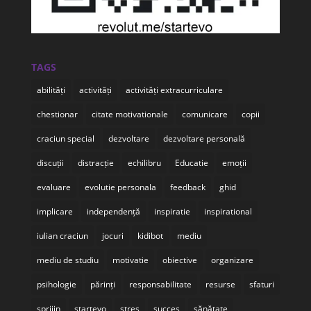
TAGS
abilități
activități
activități extracurriculare
chestionar
citate motivationale
comunicare
copii
craciun special
dezvoltare
dezvoltare personală
discuții
distracție
echilibru
Educatie
emoții
evaluare
evolutie personala
feedback
ghid
implicare
independență
inspiratie
inspirational
iulian craciun
jocuri
kidibot
mediu
mediu de studiu
motivatie
obiective
organizare
psihologie
părinți
responsabilitate
resurse
sfaturi
sprijin
startevo
stres
succes
sănătate