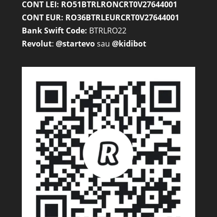
CONT LEI: RO51BTRLRONCRT0V27644001
CONT EUR: RO36BTRLEURCRT0V27644001
Bank Swift Code:
BTRLRO22
Revolut
:
@startevo
sau
@kidibot