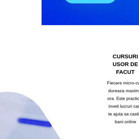
CURSURI
USOR DE
FACUT
Fiecare micro-c
dureaza maxim
ora. Este practic
inveti lucruri ca
te ajuta sa casti
bani online