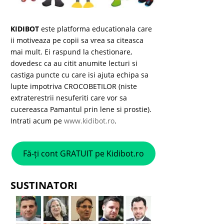
KIDIBOT
este platforma educationala care
ii motiveaza pe copii sa vrea sa citeasca
mai mult. Ei raspund la chestionare,
dovedesc ca au citit anumite lecturi si
castiga puncte cu care isi ajuta echipa sa
lupte impotriva CROCOBETILOR (niste
extraterestrii nesuferiti care vor sa
cucereasca Pamantul prin lene si prostie).
Intrati acum pe
www.kidibot.ro
.
Fă-ți cont GRATUIT pe Kidibot.ro
SUSTINATORI