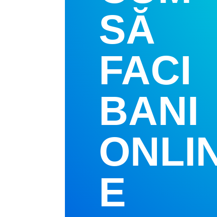
SĂ
FACI
BANI
ONLI
E