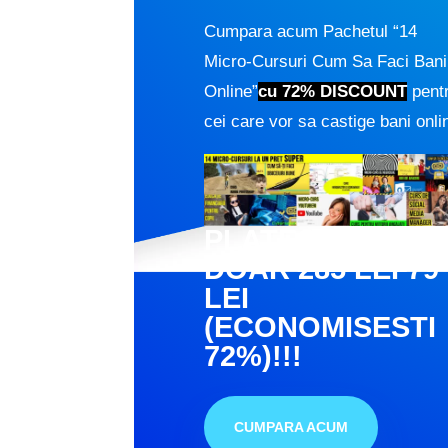
Cumpara acum Pachetul “14
Micro-Cursuri Cum Sa Faci Bani
Online”
cu 72% DISCOUNT
pent
cei care vor sa castige bani onli
PLATESTI
DOAR
285 LEI
79
LEI
(ECONOMISESTI
72%)!!!
CUMPARA ACUM