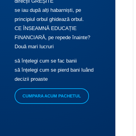
direcții GREȘITE
se iau după alți habarniști, pe
principiul orbul ghidează orbul.
CE ÎNSEAMNĂ EDUCAȚIE
FINANCIARĂ, pe repede înainte?
Două mari lucruri
să înțelegi cum se fac banii
să înțelegi cum se pierd bani luând
decizii proaste
CUMPARA ACUM PACHETUL