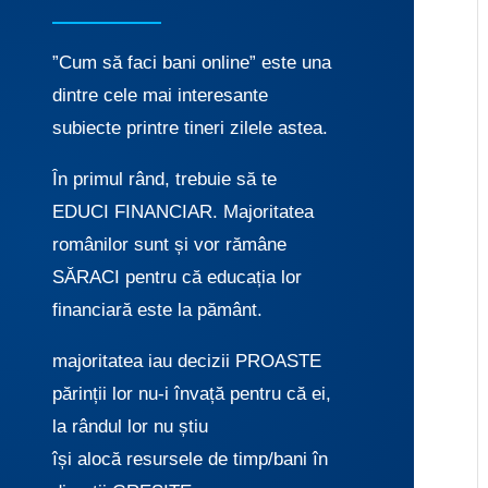
”Cum să faci bani online” este una
dintre cele mai interesante
subiecte printre tineri zilele astea.
În primul rând, trebuie să te
EDUCI FINANCIAR. Majoritatea
românilor sunt și vor rămâne
SĂRACI pentru că educația lor
financiară este la pământ.
majoritatea iau decizii PROASTE
părinții lor nu-i învață pentru că ei,
la rândul lor nu știu
își alocă resursele de timp/bani în