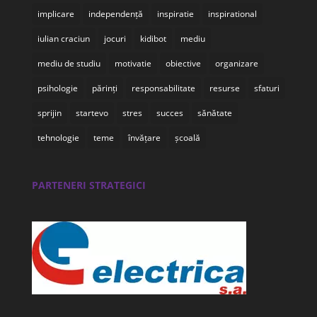
implicare
independență
inspiratie
inspirational
iulian craciun
jocuri
kidibot
mediu
mediu de studiu
motivatie
obiective
organizare
psihologie
părinți
responsabilitate
resurse
sfaturi
sprijin
startevo
stres
succes
sănătate
tehnologie
teme
învățare
școală
PARTENERI STRATEGICI