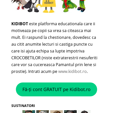
KIDIBOT
este platforma educationala care ii
motiveaza pe copii sa vrea sa citeasca mai
mult. Ei raspund la chestionare, dovedesc ca
au citit anumite lecturi si castiga puncte cu
care isi ajuta echipa sa lupte impotriva
CROCOBETILOR (niste extraterestrii nesuferiti
care vor sa cucereasca Pamantul prin lene si
prostie). Intrati acum pe
www.kidibot.ro
.
Fă-ți cont GRATUIT pe Kidibot.ro
SUSTINATORI