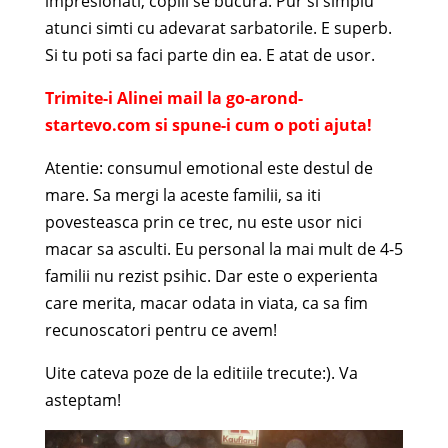
impresionati, copiii se bucura. Pur si simplu
atunci simti cu adevarat sarbatorile. E superb.
Si tu poti sa faci parte din ea. E atat de usor.
Trimite-i Alinei mail la go-arond-
startevo.com si spune-i cum o poti ajuta!
Atentie: consumul emotional este destul de
mare. Sa mergi la aceste familii, sa iti
povesteasca prin ce trec, nu este usor nici
macar sa asculti. Eu personal la mai mult de 4-5
familii nu rezist psihic. Dar este o experienta
care merita, macar odata in viata, ca sa fim
recunoscatori pentru ce avem!
Uite cateva poze de la editiile trecute:). Va
asteptam!