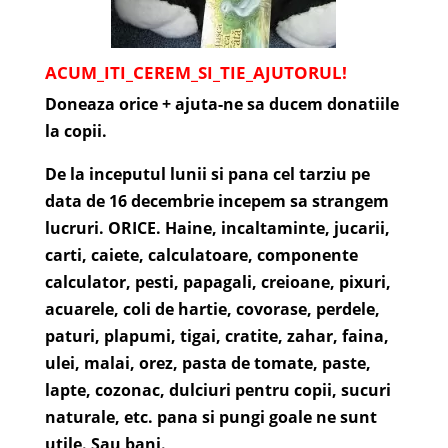
ACUM_ITI_CEREM_SI_TIE_AJUTORUL!
Doneaza orice + ajuta-ne sa ducem donatiile
la copii.
De la inceputul lunii si pana cel tarziu pe
data de 16 decembrie incepem sa strangem
lucruri. ORICE. Haine, incaltaminte, jucarii,
carti, caiete, calculatoare, componente
calculator, pesti, papagali, creioane, pixuri,
acuarele, coli de hartie, covorase, perdele,
paturi, plapumi, tigai, cratite, zahar, faina,
ulei, malai, orez, pasta de tomate, paste,
lapte, cozonac, dulciuri pentru copii, sucuri
naturale, etc. pana si pungi goale ne sunt
utile.
Sau bani.