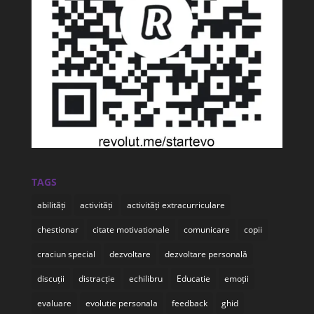
TAGS
abilități
activități
activități extracurriculare
chestionar
citate motivationale
comunicare
copii
craciun special
dezvoltare
dezvoltare personală
discuții
distracție
echilibru
Educatie
emoții
evaluare
evolutie personala
feedback
ghid