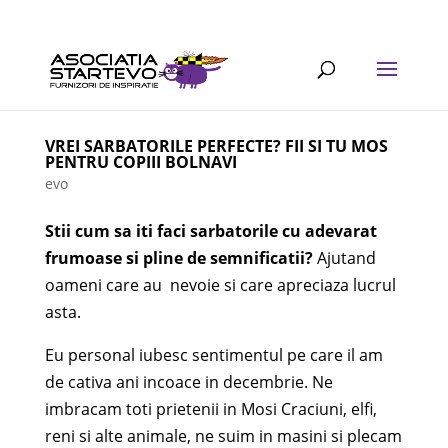
VREI SARBATORILE PERFECTE? FII SI TU MOS
PENTRU COPIII BOLNAVI
evo
Stii cum sa iti faci sarbatorile cu adevarat
frumoase si pline de semnificatii?
Ajutand
oameni care au nevoie si care apreciaza lucrul
asta.
Eu personal iubesc sentimentul pe care il am
de cativa ani incoace in decembrie. Ne
imbracam toti prietenii in Mosi Craciuni, elfi,
reni si alte animale, ne suim in masini si plecam