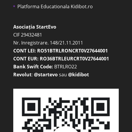
Platforma Educationala Kidibot.ro
Asociația StartEvo
CIF 29432481
Nr. Inregistrare. 148/21.11.2011
CONT LEI: RO51BTRLRONCRT0V27644001
CONT EUR: RO36BTRLEURCRT0V27644001
Bank Swift Code:
BTRLRO22
Revolut
:
@startevo
sau
@kidibot