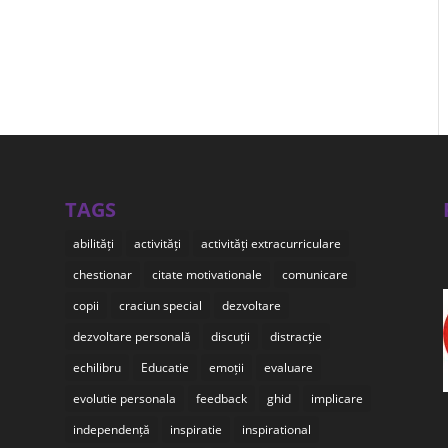
TAGS
abilități
activități
activități extracurriculare
chestionar
citate motivationale
comunicare
copii
craciun special
dezvoltare
dezvoltare personală
discuții
distracție
echilibru
Educatie
emoții
evaluare
evolutie personala
feedback
ghid
implicare
independență
inspiratie
inspirational