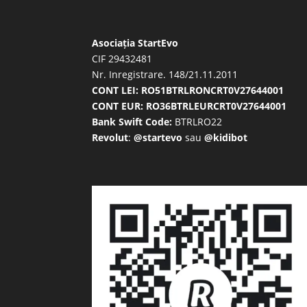
Asociația StartEvo
CIF 29432481
Nr. Inregistrare. 148/21.11.2011
CONT LEI: RO51BTRLRONCRT0V27644001
CONT EUR: RO36BTRLEURCRT0V27644001
Bank Swift Code:
BTRLRO22
Revolut
:
@startevo
sau
@kidibot