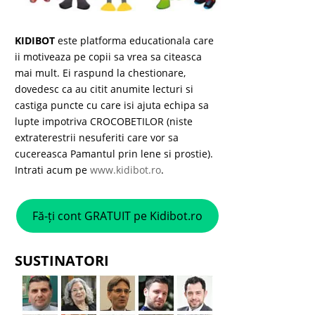
KIDIBOT
este platforma educationala care
ii motiveaza pe copii sa vrea sa citeasca
mai mult. Ei raspund la chestionare,
dovedesc ca au citit anumite lecturi si
castiga puncte cu care isi ajuta echipa sa
lupte impotriva CROCOBETILOR (niste
extraterestrii nesuferiti care vor sa
cucereasca Pamantul prin lene si prostie).
Intrati acum pe
www.kidibot.ro
.
Fă-ți cont GRATUIT pe Kidibot.ro
SUSTINATORI