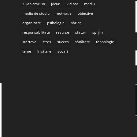
iulian craciun
jocuri
kidibot
mediu
mediu de studiu
motivatie
obiective
organizare
psihologie
părinți
responsabilitate
resurse
sfaturi
sprijin
startevo
stres
succes
sănătate
tehnologie
teme
învățare
școală