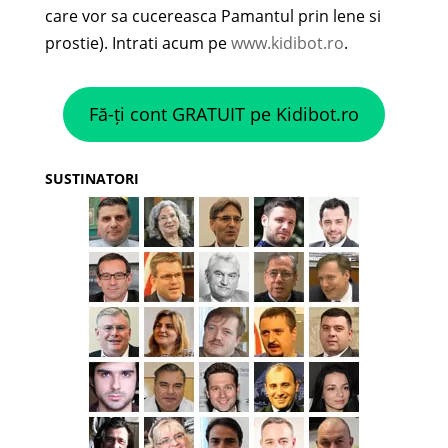
care vor sa cucereasca Pamantul prin lene si
prostie). Intrati acum pe
www.kidibot.ro
.
Fă-ți cont GRATUIT pe Kidibot.ro
SUSTINATORI