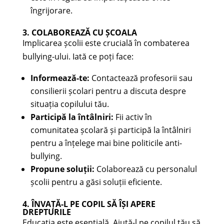
îngrijorare.
3. COLABOREAZĂ CU ȘCOALA
Implicarea școlii este crucială în combaterea
bullying-ului. Iată ce poți face:
Informează-te:
Contactează profesorii sau
consilierii școlari pentru a discuta despre
situația copilului tău.
Participă la întâlniri:
Fii activ în
comunitatea școlară și participă la întâlniri
pentru a înțelege mai bine politicile anti-
bullying.
Propune soluții:
Colaborează cu personalul
școlii pentru a găsi soluții eficiente.
4. ÎNVAȚĂ-L PE COPIL SĂ ÎȘI APERE
DREPTURILE
Educația este esențială. Ajută-l pe copilul tău să