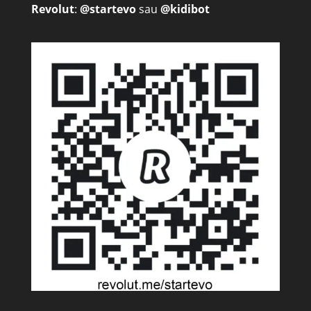
Revolut
:
@startevo
sau
@kidibot