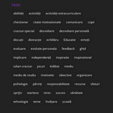
TAGS
abilități
activități
activități extracurriculare
chestionar
citate motivationale
comunicare
copii
craciun special
dezvoltare
dezvoltare personală
discuții
distracție
echilibru
Educatie
emoții
evaluare
evolutie personala
feedback
ghid
implicare
independență
inspiratie
inspirational
iulian craciun
jocuri
kidibot
mediu
mediu de studiu
motivatie
obiective
organizare
psihologie
părinți
responsabilitate
resurse
sfaturi
sprijin
startevo
stres
succes
sănătate
tehnologie
teme
învățare
școală