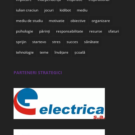
iulian craciun
jocuri
kidibot
mediu
mediu de studiu
motivatie
obiective
organizare
psihologie
părinți
responsabilitate
resurse
sfaturi
sprijin
startevo
stres
succes
sănătate
tehnologie
teme
învățare
școală
PARTENERI STRATEGICI