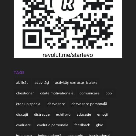
TAGS
abilități
activități
activități extracurriculare
chestionar
citate motivationale
comunicare
copii
craciun special
dezvoltare
dezvoltare personală
discuții
distracție
echilibru
Educatie
emoții
evaluare
evolutie personala
feedback
ghid
implicare
independență
inspiratie
inspirational