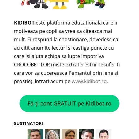
KIDIBOT
este platforma educationala care ii
motiveaza pe copii sa vrea sa citeasca mai
mult. Ei raspund la chestionare, dovedesc ca
au citit anumite lecturi si castiga puncte cu
care isi ajuta echipa sa lupte impotriva
CROCOBETILOR (niste extraterestrii nesuferiti
care vor sa cucereasca Pamantul prin lene si
prostie). Intrati acum pe
www.kidibot.ro
.
Fă-ți cont GRATUIT pe Kidibot.ro
SUSTINATORI