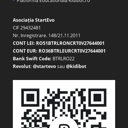
Platforma Educationala Kidibot.ro
Asociația StartEvo
CIF 29432481
Nr. Inregistrare. 148/21.11.2011
CONT LEI: RO51BTRLRONCRT0V27644001
CONT EUR: RO36BTRLEURCRT0V27644001
Bank Swift Code:
BTRLRO22
Revolut
:
@startevo
sau
@kidibot