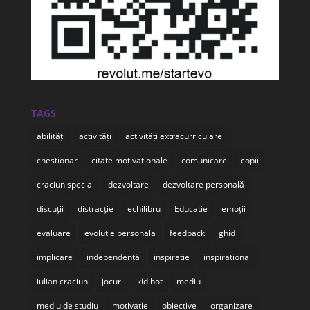
TAGS
abilități
activități
activități extracurriculare
chestionar
citate motivationale
comunicare
copii
craciun special
dezvoltare
dezvoltare personală
discuții
distracție
echilibru
Educatie
emoții
evaluare
evolutie personala
feedback
ghid
implicare
independență
inspiratie
inspirational
iulian craciun
jocuri
kidibot
mediu
mediu de studiu
motivatie
obiective
organizare