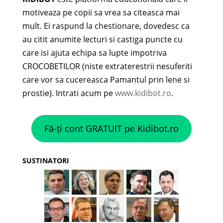
motiveaza pe copii sa vrea sa citeasca mai
mult. Ei raspund la chestionare, dovedesc ca
au citit anumite lecturi si castiga puncte cu
care isi ajuta echipa sa lupte impotriva
CROCOBETILOR (niste extraterestrii nesuferiti
care vor sa cucereasca Pamantul prin lene si
prostie). Intrati acum pe
www.kidibot.ro
.
Fă-ți cont GRATUIT pe Kidibot.ro
SUSTINATORI