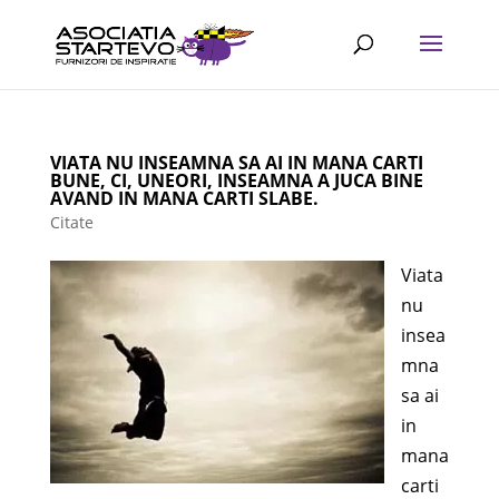
VIATA NU INSEAMNA SA AI IN MANA CARTI
BUNE, CI, UNEORI, INSEAMNA A JUCA BINE
AVAND IN MANA CARTI SLABE.
Citate
Viata
nu
insea
mna
sa ai
in
mana
carti