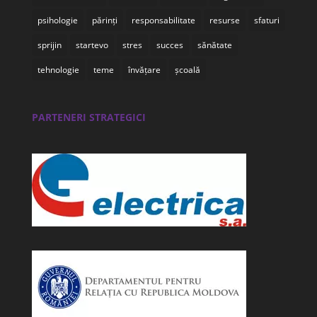
psihologie
părinți
responsabilitate
resurse
sfaturi
sprijin
startevo
stres
succes
sănătate
tehnologie
teme
învățare
școală
PARTENERI STRATEGICI