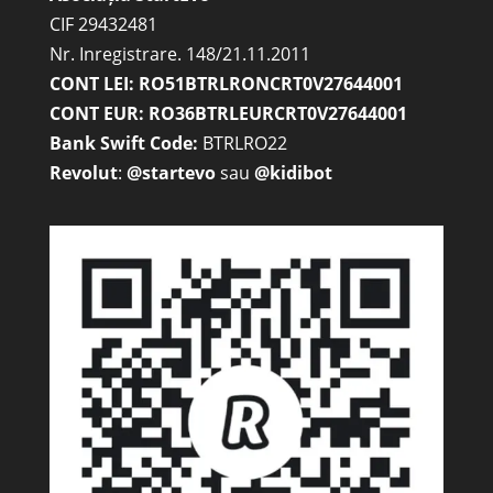
CIF 29432481
Nr. Inregistrare. 148/21.11.2011
CONT LEI: RO51BTRLRONCRT0V27644001
CONT EUR: RO36BTRLEURCRT0V27644001
Bank Swift Code:
BTRLRO22
Revolut
:
@startevo
sau
@kidibot