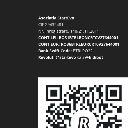
Asociația StartEvo
CIF 29432481
Nr. Inregistrare. 148/21.11.2011
CONT LEI: RO51BTRLRONCRT0V27644001
CONT EUR: RO36BTRLEURCRT0V27644001
Bank Swift Code:
BTRLRO22
Revolut
:
@startevo
sau
@kidibot