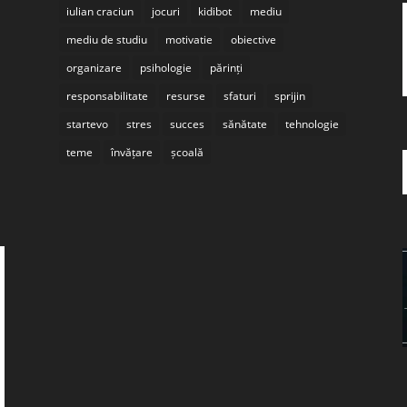
iulian craciun
jocuri
kidibot
mediu
mediu de studiu
motivatie
obiective
organizare
psihologie
părinți
responsabilitate
resurse
sfaturi
sprijin
startevo
stres
succes
sănătate
tehnologie
teme
învățare
școală