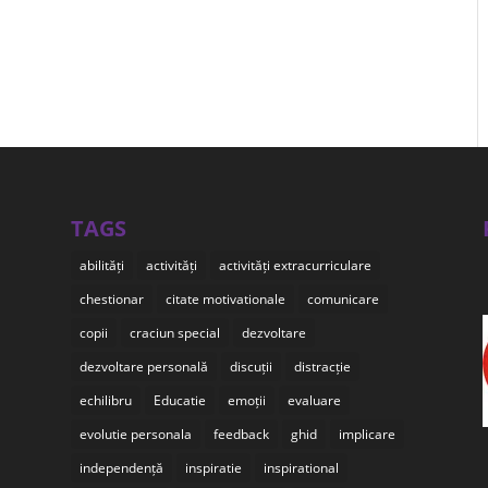
TAGS
abilități
activități
activități extracurriculare
chestionar
citate motivationale
comunicare
copii
craciun special
dezvoltare
dezvoltare personală
discuții
distracție
echilibru
Educatie
emoții
evaluare
evolutie personala
feedback
ghid
implicare
independență
inspiratie
inspirational