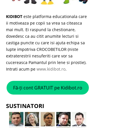
KIDIBOT
este platforma educationala care
ii motiveaza pe copii sa vrea sa citeasca
mai mult. Ei raspund la chestionare,
dovedesc ca au citit anumite lecturi si
castiga puncte cu care isi ajuta echipa sa
lupte impotriva CROCOBETILOR (niste
extraterestrii nesuferiti care vor sa
cucereasca Pamantul prin lene si prostie).
Intrati acum pe
www.kidibot.ro
.
Fă-ți cont GRATUIT pe Kidibot.ro
SUSTINATORI