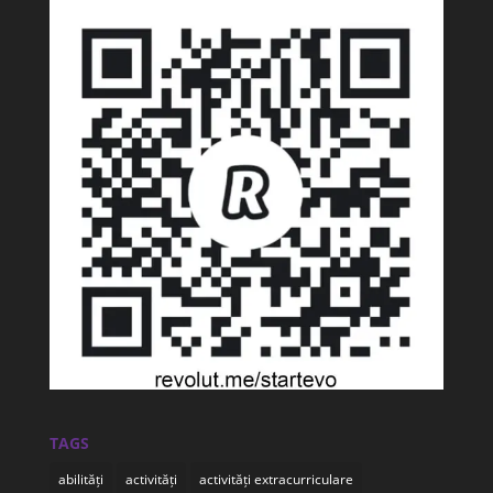
TAGS
abilități
activități
activități extracurriculare