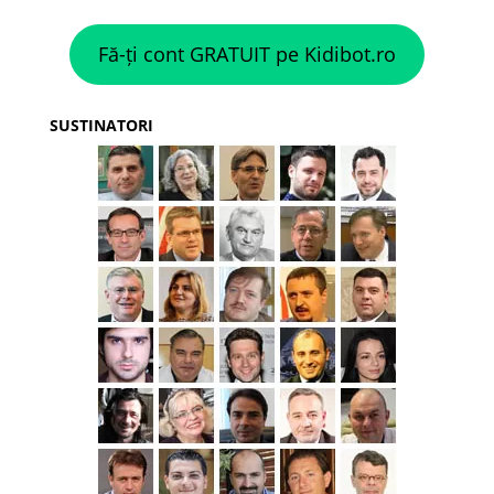
Fă-ți cont GRATUIT pe Kidibot.ro
SUSTINATORI