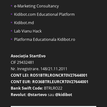
e-Marketing Consultancy
Kidibot.com Educational Platform
Kidibot.md
Lab Vianu Hack
Platforma Educationala Kidibot.ro
Asociația StartEvo
CIF 29432481
Nr. Inregistrare. 148/21.11.2011
CONT LEI: RO51BTRLRONCRT0V27644001
CONT EUR: RO36BTRLEURCRT0V27644001
Bank Swift Code:
BTRLRO22
Revolut
:
@startevo
sau
@kidibot