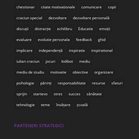
chestionar
citate motivationale
comunicare
copii
craciun special
dezvoltare
dezvoltare personală
discuții
distracție
echilibru
Educatie
emoții
evaluare
evolutie personala
feedback
ghid
implicare
independență
inspiratie
inspirational
iulian craciun
jocuri
kidibot
mediu
mediu de studiu
motivatie
obiective
organizare
psihologie
părinți
responsabilitate
resurse
sfaturi
sprijin
startevo
stres
succes
sănătate
tehnologie
teme
învățare
școală
PARTENERI STRATEGICI