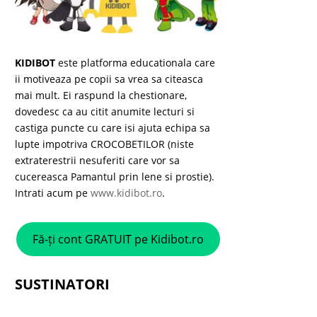
KIDIBOT
este platforma educationala care
ii motiveaza pe copii sa vrea sa citeasca
mai mult. Ei raspund la chestionare,
dovedesc ca au citit anumite lecturi si
castiga puncte cu care isi ajuta echipa sa
lupte impotriva CROCOBETILOR (niste
extraterestrii nesuferiti care vor sa
cucereasca Pamantul prin lene si prostie).
Intrati acum pe
www.kidibot.ro
.
Fă-ți cont GRATUIT pe Kidibot.ro
SUSTINATORI