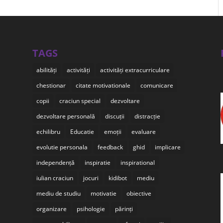
TAGS
abilități
activități
activități extracurriculare
chestionar
citate motivationale
comunicare
copii
craciun special
dezvoltare
dezvoltare personală
discuții
distracție
echilibru
Educatie
emoții
evaluare
evolutie personala
feedback
ghid
implicare
independență
inspiratie
inspirational
iulian craciun
jocuri
kidibot
mediu
mediu de studiu
motivatie
obiective
organizare
psihologie
părinți