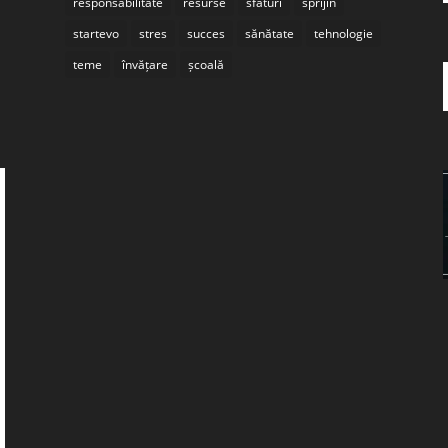
responsabilitate
resurse
sfaturi
sprijin
startevo
stres
succes
sănătate
tehnologie
teme
învățare
școală