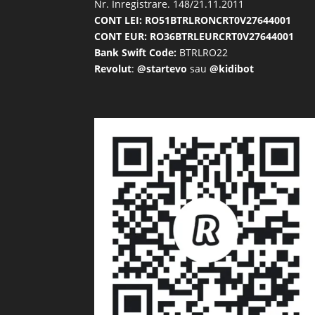
Nr. Inregistrare. 148/21.11.2011
CONT LEI: RO51BTRLRONCRT0V27644001
CONT EUR: RO36BTRLEURCRT0V27644001
Bank Swift Code:
BTRLRO22
Revolut
:
@startevo
sau
@kidibot