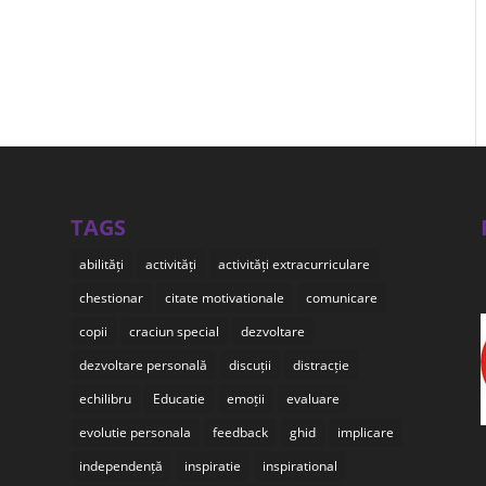
TAGS
abilități
activități
activități extracurriculare
chestionar
citate motivationale
comunicare
copii
craciun special
dezvoltare
dezvoltare personală
discuții
distracție
echilibru
Educatie
emoții
evaluare
evolutie personala
feedback
ghid
implicare
independență
inspiratie
inspirational