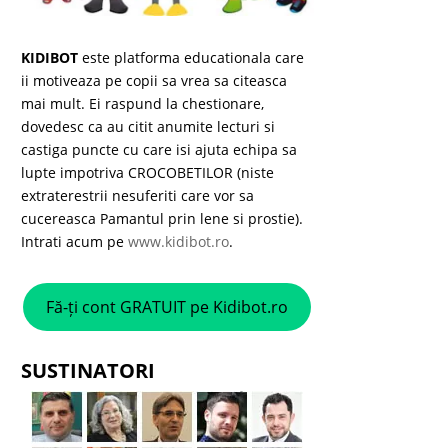
KIDIBOT
este platforma educationala care
ii motiveaza pe copii sa vrea sa citeasca
mai mult. Ei raspund la chestionare,
dovedesc ca au citit anumite lecturi si
castiga puncte cu care isi ajuta echipa sa
lupte impotriva CROCOBETILOR (niste
extraterestrii nesuferiti care vor sa
cucereasca Pamantul prin lene si prostie).
Intrati acum pe
www.kidibot.ro
.
Fă-ți cont GRATUIT pe Kidibot.ro
SUSTINATORI