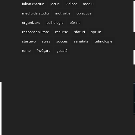
iulian craciun
jocuri
kidibot
mediu
mediu de studiu
motivatie
obiective
organizare
psihologie
părinți
responsabilitate
resurse
sfaturi
sprijin
startevo
stres
succes
sănătate
tehnologie
teme
învățare
școală