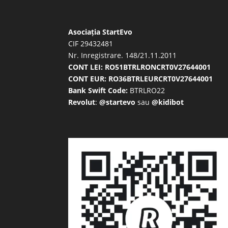
Asociația StartEvo
CIF 29432481
Nr. Inregistrare. 148/21.11.2011
CONT LEI: RO51BTRLRONCRT0V27644001
CONT EUR: RO36BTRLEURCRT0V27644001
Bank Swift Code:
BTRLRO22
Revolut
:
@startevo
sau
@kidibot