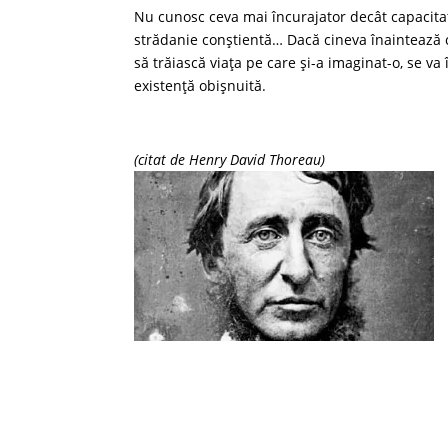
Nu cunosc ceva mai încurajator decât capacitat
strădanie conştientă… Dacă cineva înaintează cu
să trăiască viaţa pe care şi-a imaginat-o, se va
existenţă obişnuită.
(citat de Henry David Thoreau)