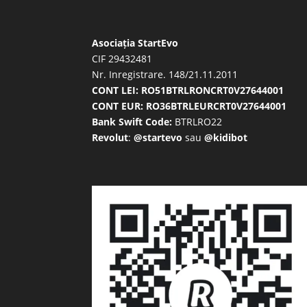
Asociația StartEvo
CIF 29432481
Nr. Inregistrare. 148/21.11.2011
CONT LEI: RO51BTRLRONCRT0V27644001
CONT EUR: RO36BTRLEURCRT0V27644001
Bank Swift Code:
BTRLRO22
Revolut
:
@startevo
sau
@kidibot