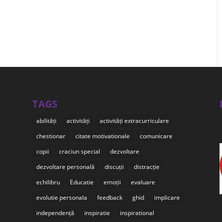
TAGS
abilități
activități
activități extracurriculare
chestionar
citate motivationale
comunicare
copii
craciun special
dezvoltare
dezvoltare personală
discuții
distracție
echilibru
Educatie
emoții
evaluare
evolutie personala
feedback
ghid
implicare
independență
inspiratie
inspirational