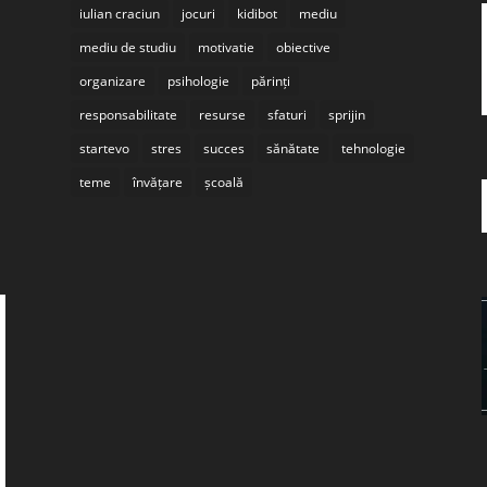
iulian craciun
jocuri
kidibot
mediu
mediu de studiu
motivatie
obiective
organizare
psihologie
părinți
responsabilitate
resurse
sfaturi
sprijin
startevo
stres
succes
sănătate
tehnologie
teme
învățare
școală