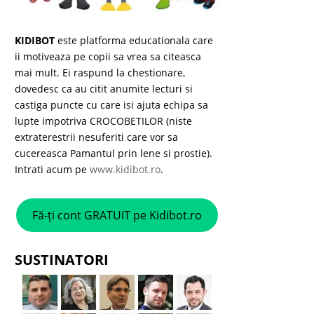
KIDIBOT
este platforma educationala care
ii motiveaza pe copii sa vrea sa citeasca
mai mult. Ei raspund la chestionare,
dovedesc ca au citit anumite lecturi si
castiga puncte cu care isi ajuta echipa sa
lupte impotriva CROCOBETILOR (niste
extraterestrii nesuferiti care vor sa
cucereasca Pamantul prin lene si prostie).
Intrati acum pe
www.kidibot.ro
.
Fă-ți cont GRATUIT pe Kidibot.ro
SUSTINATORI