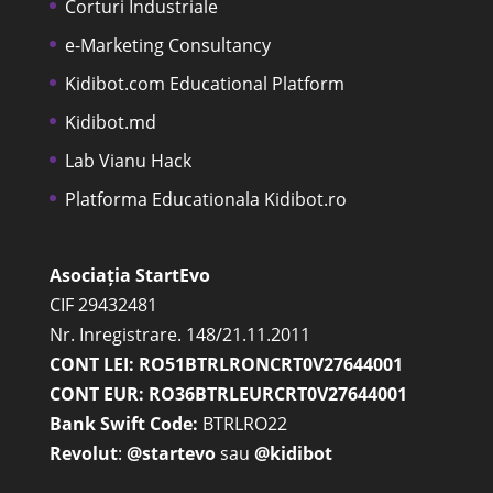
Corturi Industriale
e-Marketing Consultancy
Kidibot.com Educational Platform
Kidibot.md
Lab Vianu Hack
Platforma Educationala Kidibot.ro
Asociația StartEvo
CIF 29432481
Nr. Inregistrare. 148/21.11.2011
CONT LEI: RO51BTRLRONCRT0V27644001
CONT EUR: RO36BTRLEURCRT0V27644001
Bank Swift Code:
BTRLRO22
Revolut
:
@startevo
sau
@kidibot