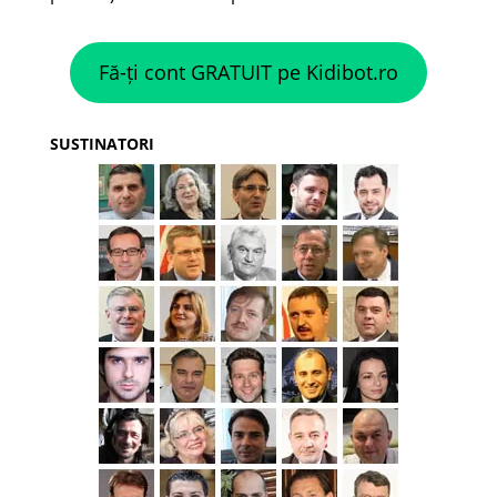
Fă-ți cont GRATUIT pe Kidibot.ro
SUSTINATORI