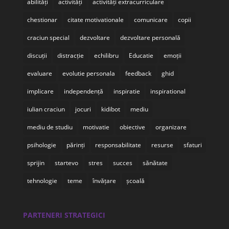
abilități
activități
activități extracurriculare
chestionar
citate motivationale
comunicare
copii
craciun special
dezvoltare
dezvoltare personală
discuții
distracție
echilibru
Educatie
emoții
evaluare
evolutie personala
feedback
ghid
implicare
independență
inspiratie
inspirational
iulian craciun
jocuri
kidibot
mediu
mediu de studiu
motivatie
obiective
organizare
psihologie
părinți
responsabilitate
resurse
sfaturi
sprijin
startevo
stres
succes
sănătate
tehnologie
teme
învățare
școală
PARTENERI STRATEGICI