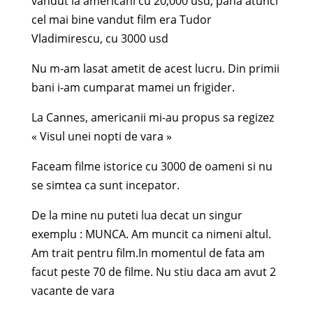
vandut la americani cu 20,000 usd, pana atunci
cel mai bine vandut film era Tudor
Vladimirescu, cu 3000 usd
Nu m-am lasat ametit de acest lucru. Din primii
bani i-am cumparat mamei un frigider.
La Cannes, americanii mi-au propus sa regizez
« Visul unei nopti de vara »
Faceam filme istorice cu 3000 de oameni si nu
se simtea ca sunt incepator.
De la mine nu puteti lua decat un singur
exemplu : MUNCA. Am muncit ca nimeni altul.
Am trait pentru film.In momentul de fata am
facut peste 70 de filme. Nu stiu daca am avut 2
vacante de vara