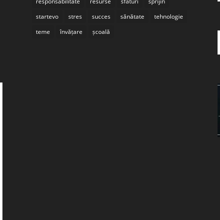
responsabilitate
resurse
sfaturi
sprijin
startevo
stres
succes
sănătate
tehnologie
teme
învățare
școală