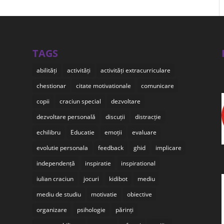
TAGS
abilități
activități
activități extracurriculare
chestionar
citate motivationale
comunicare
copii
craciun special
dezvoltare
dezvoltare personală
discuții
distracție
echilibru
Educatie
emoții
evaluare
evolutie personala
feedback
ghid
implicare
independență
inspiratie
inspirational
iulian craciun
jocuri
kidibot
mediu
mediu de studiu
motivatie
obiective
organizare
psihologie
părinți