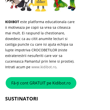
KIDIBOT
este platforma educationala care
ii motiveaza pe copii sa vrea sa citeasca
mai mult. Ei raspund la chestionare,
dovedesc ca au citit anumite lecturi si
castiga puncte cu care isi ajuta echipa sa
lupte impotriva CROCOBETILOR (niste
extraterestrii nesuferiti care vor sa
cucereasca Pamantul prin lene si prostie).
Intrati acum pe
www.kidibot.ro
.
Fă-ți cont GRATUIT pe Kidibot.ro
SUSTINATORI