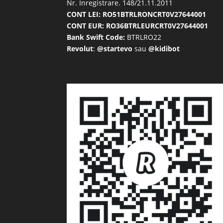
Nr. Inregistrare. 148/21.11.2011
CONT LEI: RO51BTRLRONCRT0V27644001
CONT EUR: RO36BTRLEURCRT0V27644001
Bank Swift Code:
BTRLRO22
Revolut
:
@startevo
sau
@kidibot