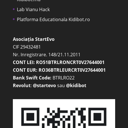
Lab Vianu Hack
Platforma Educationala Kidibot.ro
Asociația StartEvo
CIF 29432481
Nr. Inregistrare. 148/21.11.2011
CONT LEI: RO51BTRLRONCRT0V27644001
CONT EUR: RO36BTRLEURCRT0V27644001
Bank Swift Code:
BTRLRO22
Revolut
:
@startevo
sau
@kidibot