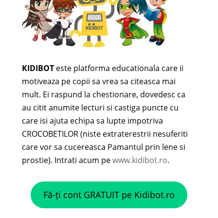
KIDIBOT
este platforma educationala care ii
motiveaza pe copii sa vrea sa citeasca mai
mult. Ei raspund la chestionare, dovedesc ca
au citit anumite lecturi si castiga puncte cu
care isi ajuta echipa sa lupte impotriva
CROCOBETILOR (niste extraterestrii nesuferiti
care vor sa cucereasca Pamantul prin lene si
prostie). Intrati acum pe
www.kidibot.ro
.
Fă-ți cont GRATUIT pe Kidibot.ro