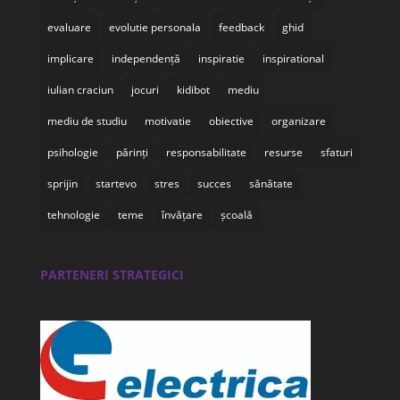
evaluare
evolutie personala
feedback
ghid
implicare
independență
inspiratie
inspirational
iulian craciun
jocuri
kidibot
mediu
mediu de studiu
motivatie
obiective
organizare
psihologie
părinți
responsabilitate
resurse
sfaturi
sprijin
startevo
stres
succes
sănătate
tehnologie
teme
învățare
școală
PARTENERI STRATEGICI