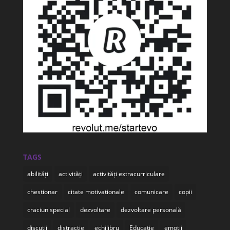
TAGS
abilități
activități
activități extracurriculare
chestionar
citate motivationale
comunicare
copii
craciun special
dezvoltare
dezvoltare personală
discuții
distracție
echilibru
Educatie
emoții