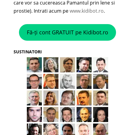
care vor sa cucereasca Pamantul prin lene si
prostie). Intrati acum pe
www.kidibot.ro
.
Fă-ți cont GRATUIT pe Kidibot.ro
SUSTINATORI