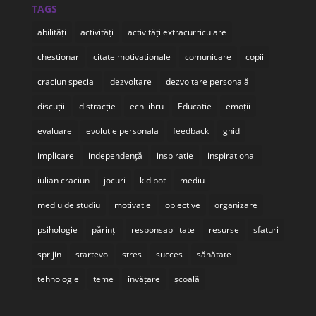
TAGS
abilități
activități
activități extracurriculare
chestionar
citate motivationale
comunicare
copii
craciun special
dezvoltare
dezvoltare personală
discuții
distracție
echilibru
Educatie
emoții
evaluare
evolutie personala
feedback
ghid
implicare
independență
inspiratie
inspirational
iulian craciun
jocuri
kidibot
mediu
mediu de studiu
motivatie
obiective
organizare
psihologie
părinți
responsabilitate
resurse
sfaturi
sprijin
startevo
stres
succes
sănătate
tehnologie
teme
învățare
școală