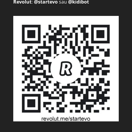
Revolut
:
@startevo
sau
@kidibot