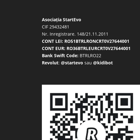
Asociația StartEvo
CIF 29432481
Nr. Inregistrare. 148/21.11.2011
CONT LEI: RO51BTRLRONCRT0V27644001
CONT EUR: RO36BTRLEURCRT0V27644001
Bank Swift Code:
BTRLRO22
Revolut
:
@startevo
sau
@kidibot