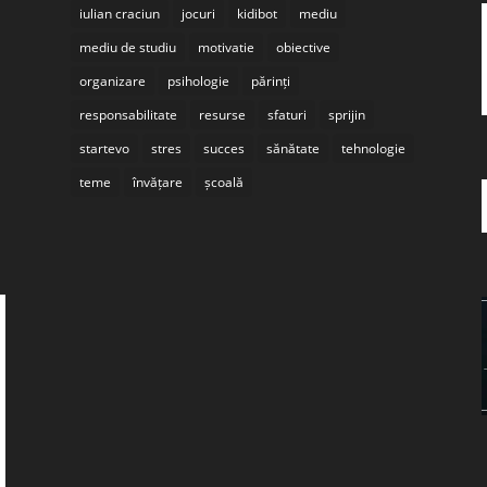
iulian craciun
jocuri
kidibot
mediu
mediu de studiu
motivatie
obiective
organizare
psihologie
părinți
responsabilitate
resurse
sfaturi
sprijin
startevo
stres
succes
sănătate
tehnologie
teme
învățare
școală