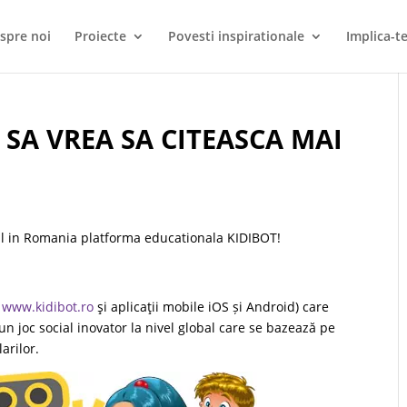
spre noi
Proiecte
Povesti inspirationale
Implica-te
I SA VREA SA CITEASCA MAI
cial in Romania platforma educationala KIDIBOT!
l
www.kidibot.ro
şi aplicaţii mobile iOS și Android) care
un joc social inovator la nivel global care se bazează pe
arilor.