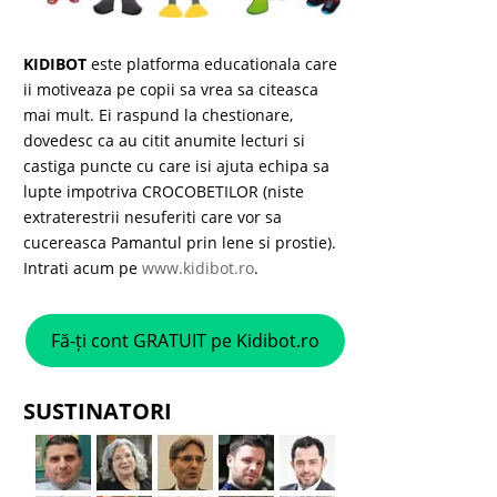
KIDIBOT
este platforma educationala care
ii motiveaza pe copii sa vrea sa citeasca
mai mult. Ei raspund la chestionare,
dovedesc ca au citit anumite lecturi si
castiga puncte cu care isi ajuta echipa sa
lupte impotriva CROCOBETILOR (niste
extraterestrii nesuferiti care vor sa
cucereasca Pamantul prin lene si prostie).
Intrati acum pe
www.kidibot.ro
.
Fă-ți cont GRATUIT pe Kidibot.ro
SUSTINATORI