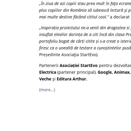
„În ziua de azi copiii stau prea mult în faţa ecran
plus copiilor din România să iubească lectură şi
mai multe destine făcând cititul cool.”
a declarat 
„Inspirația proiectului ne-a venit din dragostea s
insuflat elevilor dorința de a citi încă din clasa Pr
portofoliu bogat de cărți citite și s-a creat o iste
firesc ca o unealtă de testare a cunoștintelor pus
Președinte Asociaţia StartEvo).
Partenerii
Asociației StartEvo
pentru dezvoltar
Electrica
(partener principal),
Google, Animax,
Veche
şi
Editura Arthur.
(more…)