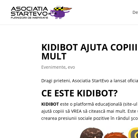
De
KIDIBOT AJUTA COPII
MULT
Evenimente
,
evo
Dragi prieteni, Asociatia StartEvo a lansat ofi
CE ESTE KIDIBOT?
KIDIBOT
este o platformă educaţională (site-u
ajută copiii să VREA să citească mai mult. Este 
crearea presiunii sociale pozitive în rândul şcol