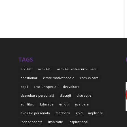
TAGS
abilități
activități
activități extracurriculare
chestionar
citate motivationale
comunicare
copii
craciun special
dezvoltare
dezvoltare personală
discuții
distracție
echilibru
Educatie
emoții
evaluare
evolutie personala
feedback
ghid
implicare
independență
inspiratie
inspirational