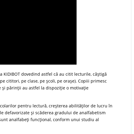
 KIDIBOT dovedind astfel că au citit lecturile, câştigă
(pe cititori, pe clase, pe şcoli, pe oraşe). Copiii primesc
 şi părinţii au astfel la dispoziţie o motivaţie
larilor pentru lectură, creşterea abilităţilor de lucru în
le defavorizate şi scăderea gradului de analfabetism
sunt analfabeţi funcţional, conform unui studiu al