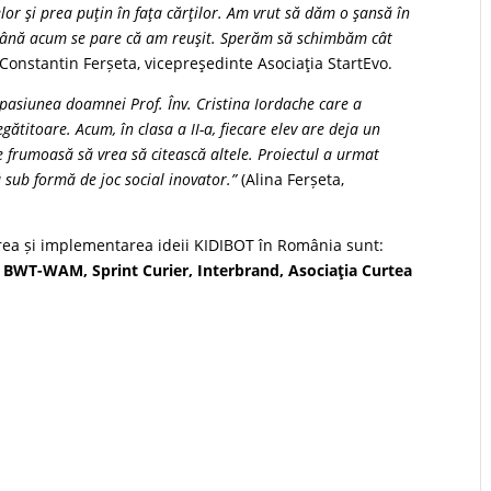
elor şi prea puţin în faţa cărţilor. Am vrut să dăm o şansă în
 până acum se pare că am reuşit. Sperăm să schimbăm cât
Constantin Ferșeta, vicepreşedinte Asociaţia StartEvo.
i pasiunea doamnei Prof. Înv. Cristina Iordache care a
egătitoare. Acum, în clasa a II-a, fiecare elev are deja un
rie frumoasă să vrea să citească altele. Proiectul a urmat
ă sub formă de joc social inovator.”
(Alina Ferșeta,
ea și implementarea ideii KIDIBOT în România sunt:
 BWT-WAM, Sprint Curier, Interbrand, Asociaţia Curtea