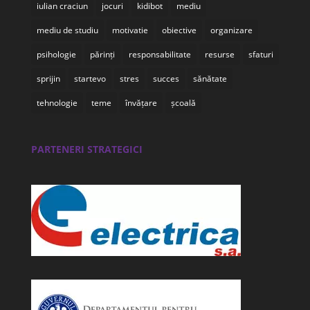
iulian craciun
jocuri
kidibot
mediu
mediu de studiu
motivatie
obiective
organizare
psihologie
părinți
responsabilitate
resurse
sfaturi
sprijin
startevo
stres
succes
sănătate
tehnologie
teme
învățare
școală
PARTENERI STRATEGICI