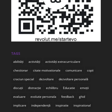
TAGS
abilități
activități
activități extracurriculare
chestionar
citate motivationale
comunicare
copii
craciun special
dezvoltare
dezvoltare personală
discuții
distracție
echilibru
Educatie
emoții
evaluare
evolutie personala
feedback
ghid
implicare
independență
inspiratie
inspirational