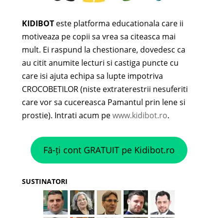
KIDIBOT
este platforma educationala care ii
motiveaza pe copii sa vrea sa citeasca mai
mult. Ei raspund la chestionare, dovedesc ca
au citit anumite lecturi si castiga puncte cu
care isi ajuta echipa sa lupte impotriva
CROCOBETILOR (niste extraterestrii nesuferiti
care vor sa cucereasca Pamantul prin lene si
prostie). Intrati acum pe
www.kidibot.ro
.
Fă-ți cont GRATUIT pe Kidibot.ro
SUSTINATORI