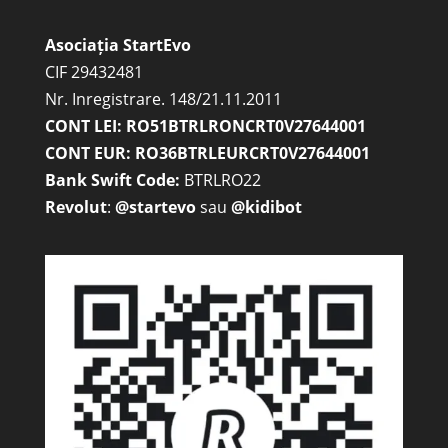
Asociația StartEvo
CIF 29432481
Nr. Inregistrare. 148/21.11.2011
CONT LEI: RO51BTRLRONCRT0V27644001
CONT EUR: RO36BTRLEURCRT0V27644001
Bank Swift Code:
BTRLRO22
Revolut
:
@startevo
sau
@kidibot