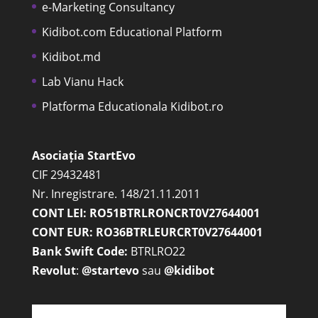
e-Marketing Consultancy
Kidibot.com Educational Platform
Kidibot.md
Lab Vianu Hack
Platforma Educationala Kidibot.ro
Asociația StartEvo
CIF 29432481
Nr. Inregistrare. 148/21.11.2011
CONT LEI: RO51BTRLRONCRT0V27644001
CONT EUR: RO36BTRLEURCRT0V27644001
Bank Swift Code:
BTRLRO22
Revolut
:
@startevo
sau
@kidibot