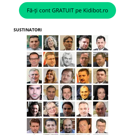
Fă-ți cont GRATUIT pe Kidibot.ro
SUSTINATORI