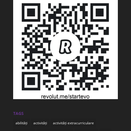
TAGS
abilități
activități
activități extracurriculare