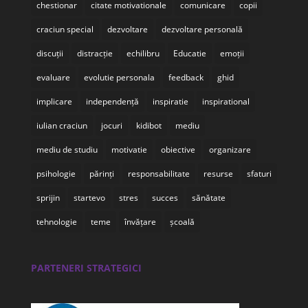
chestionar
citate motivationale
comunicare
copii
craciun special
dezvoltare
dezvoltare personală
discuții
distracție
echilibru
Educatie
emoții
evaluare
evolutie personala
feedback
ghid
implicare
independență
inspiratie
inspirational
iulian craciun
jocuri
kidibot
mediu
mediu de studiu
motivatie
obiective
organizare
psihologie
părinți
responsabilitate
resurse
sfaturi
sprijin
startevo
stres
succes
sănătate
tehnologie
teme
învățare
școală
PARTENERI STRATEGICI