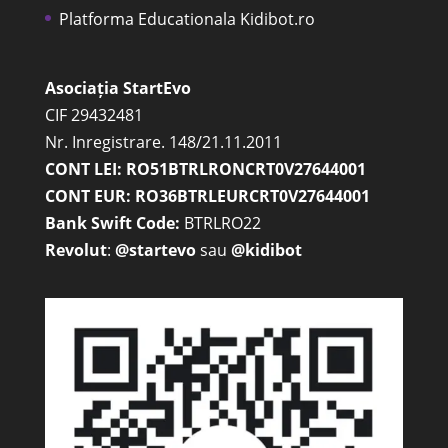
Platforma Educationala Kidibot.ro
Asociația StartEvo
CIF 29432481
Nr. Inregistrare. 148/21.11.2011
CONT LEI: RO51BTRLRONCRT0V27644001
CONT EUR: RO36BTRLEURCRT0V27644001
Bank Swift Code:
BTRLRO22
Revolut
:
@startevo
sau
@kidibot