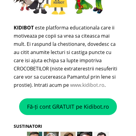
KIDIBOT
este platforma educationala care ii
motiveaza pe copii sa vrea sa citeasca mai
mult. Ei raspund la chestionare, dovedesc ca
au citit anumite lecturi si castiga puncte cu
care isi ajuta echipa sa lupte impotriva
CROCOBETILOR (niste extraterestrii nesuferiti
care vor sa cucereasca Pamantul prin lene si
prostie). Intrati acum pe
www.kidibot.ro
.
Fă-ți cont GRATUIT pe Kidibot.ro
SUSTINATORI