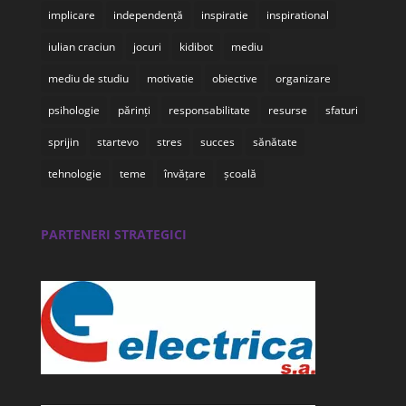
implicare
independență
inspiratie
inspirational
iulian craciun
jocuri
kidibot
mediu
mediu de studiu
motivatie
obiective
organizare
psihologie
părinți
responsabilitate
resurse
sfaturi
sprijin
startevo
stres
succes
sănătate
tehnologie
teme
învățare
școală
PARTENERI STRATEGICI