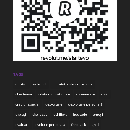
TAGS
abilități
activități
activități extracurriculare
chestionar
citate motivationale
comunicare
copii
craciun special
dezvoltare
dezvoltare personală
discuții
distracție
echilibru
Educatie
emoții
evaluare
evolutie personala
feedback
ghid