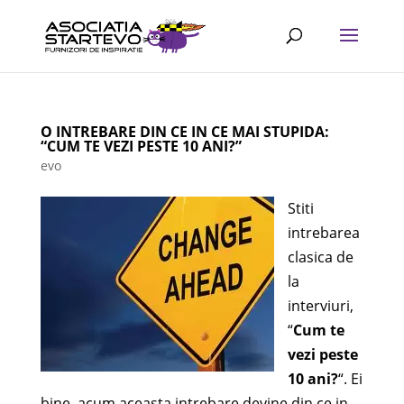
O INTREBARE DIN CE IN CE MAI STUPIDA:
“CUM TE VEZI PESTE 10 ANI?”
evo
Stiti
intrebarea
clasica de
la
interviuri,
“
Cum te
vezi peste
10 ani?
“. Ei
bine, acum aceasta intrebare devine din ce in