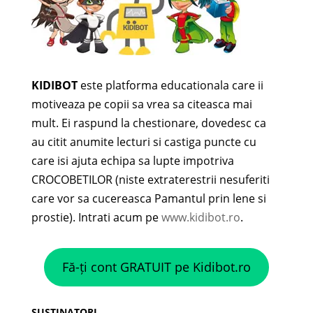
KIDIBOT
este platforma educationala care ii
motiveaza pe copii sa vrea sa citeasca mai
mult. Ei raspund la chestionare, dovedesc ca
au citit anumite lecturi si castiga puncte cu
care isi ajuta echipa sa lupte impotriva
CROCOBETILOR (niste extraterestrii nesuferiti
care vor sa cucereasca Pamantul prin lene si
prostie). Intrati acum pe
www.kidibot.ro
.
Fă-ți cont GRATUIT pe Kidibot.ro
SUSTINATORI