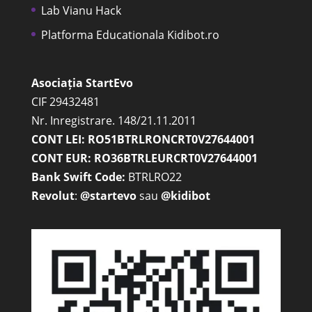
Lab Vianu Hack
Platforma Educationala Kidibot.ro
Asociația StartEvo
CIF 29432481
Nr. Inregistrare. 148/21.11.2011
CONT LEI: RO51BTRLRONCRT0V27644001
CONT EUR: RO36BTRLEURCRT0V27644001
Bank Swift Code:
BTRLRO22
Revolut
:
@startevo
sau
@kidibot