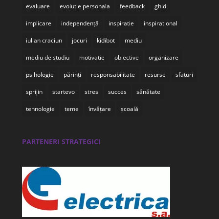
evaluare
evolutie personala
feedback
ghid
implicare
independență
inspiratie
inspirational
iulian craciun
jocuri
kidibot
mediu
mediu de studiu
motivatie
obiective
organizare
psihologie
părinți
responsabilitate
resurse
sfaturi
sprijin
startevo
stres
succes
sănătate
tehnologie
teme
învățare
școală
PARTENERI STRATEGICI