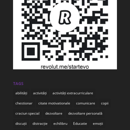
TAGS
abilități
activități
activități extracurriculare
chestionar
citate motivationale
comunicare
copii
craciun special
dezvoltare
dezvoltare personală
discuții
distracție
echilibru
Educatie
emoții