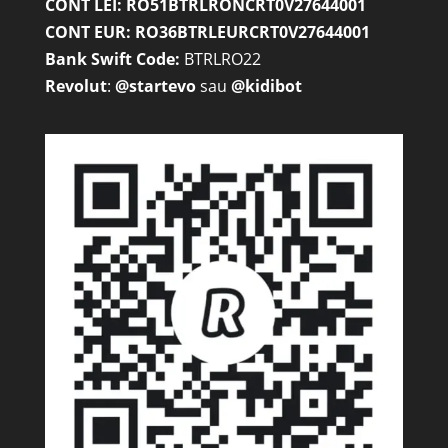
CONT LEI: RO51BTRLRONCRT0V27644001
CONT EUR: RO36BTRLEURCRT0V27644001
Bank Swift Code:
BTRLRO22
Revolut
:
@startevo
sau
@kidibot