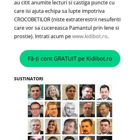
au citit anumite lecturi si castiga puncte cu
care isi ajuta echipa sa lupte impotriva
CROCOBETILOR (niste extraterestrii nesuferiti
care vor sa cucereasca Pamantul prin lene si
prostie). Intrati acum pe
www.kidibot.ro
.
Fă-ți cont GRATUIT pe Kidibot.ro
SUSTINATORI