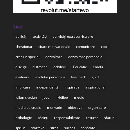
TAGS
abilități
activități
activități extracurriculare
chestionar
citate motivationale
comunicare
copii
craciun special
dezvoltare
dezvoltare personală
discuții
distracție
echilibru
Educatie
emoții
evaluare
evolutie personala
feedback
ghid
implicare
independență
inspiratie
inspirational
iulian craciun
jocuri
kidibot
mediu
mediu de studiu
motivatie
obiective
organizare
psihologie
părinți
responsabilitate
resurse
sfaturi
sprijin
startevo
stres
succes
sănătate