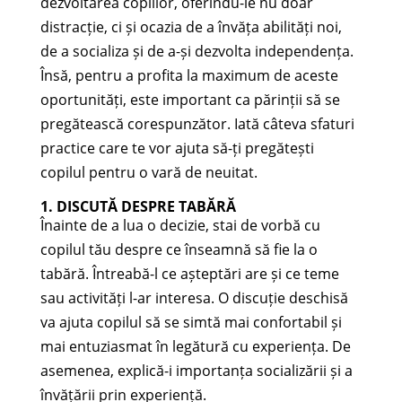
dezvoltarea copiilor, oferindu-le nu doar
distracție, ci și ocazia de a învăța abilități noi,
de a socializa și de a-și dezvolta independența.
Însă, pentru a profita la maximum de aceste
oportunități, este important ca părinții să se
pregătească corespunzător. Iată câteva sfaturi
practice care te vor ajuta să-ți pregătești
copilul pentru o vară de neuitat.
1. DISCUTĂ DESPRE TABĂRĂ
Înainte de a lua o decizie, stai de vorbă cu
copilul tău despre ce înseamnă să fie la o
tabără. Întreabă-l ce așteptări are și ce teme
sau activități l-ar interesa. O discuție deschisă
va ajuta copilul să se simtă mai confortabil și
mai entuziasmat în legătură cu experiența. De
asemenea, explică-i importanța socializării și a
învățării prin experiență.