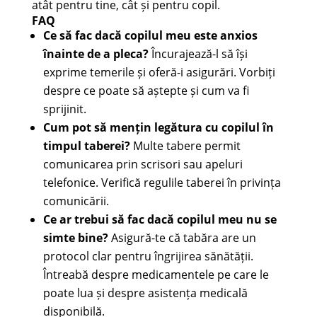
atât pentru tine, cât și pentru copil.
FAQ
Ce să fac dacă copilul meu este anxios
înainte de a pleca?
Încurajează-l să își
exprime temerile și oferă-i asigurări. Vorbiți
despre ce poate să aștepte și cum va fi
sprijinit.
Cum pot să mențin legătura cu copilul în
timpul taberei?
Multe tabere permit
comunicarea prin scrisori sau apeluri
telefonice. Verifică regulile taberei în privința
comunicării.
Ce ar trebui să fac dacă copilul meu nu se
simte bine?
Asigură-te că tabăra are un
protocol clar pentru îngrijirea sănătății.
Întreabă despre medicamentele pe care le
poate lua și despre asistența medicală
disponibilă.