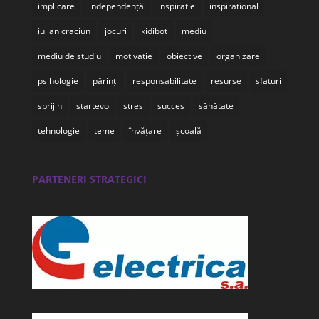
implicare
independență
inspiratie
inspirational
iulian craciun
jocuri
kidibot
mediu
mediu de studiu
motivatie
obiective
organizare
psihologie
părinți
responsabilitate
resurse
sfaturi
sprijin
startevo
stres
succes
sănătate
tehnologie
teme
învățare
școală
PARTENERI STRATEGICI