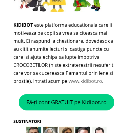
KIDIBOT
este platforma educationala care ii
motiveaza pe copii sa vrea sa citeasca mai
mult. Ei raspund la chestionare, dovedesc ca
au citit anumite lecturi si castiga puncte cu
care isi ajuta echipa sa lupte impotriva
CROCOBETILOR (niste extraterestrii nesuferiti
care vor sa cucereasca Pamantul prin lene si
prostie). Intrati acum pe
www.kidibot.ro
.
Fă-ți cont GRATUIT pe Kidibot.ro
SUSTINATORI