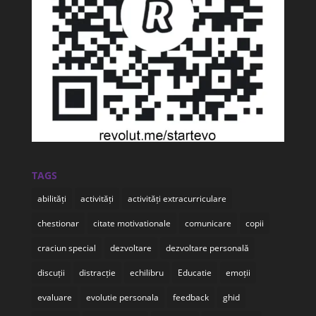
TAGS
abilități
activități
activități extracurriculare
chestionar
citate motivationale
comunicare
copii
craciun special
dezvoltare
dezvoltare personală
discuții
distracție
echilibru
Educatie
emoții
evaluare
evolutie personala
feedback
ghid