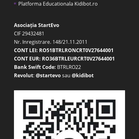
Platforma Educationala Kidibot.ro
Asociația StartEvo
CIF 29432481
Nr. Inregistrare. 148/21.11.2011
CONT LEI: RO51BTRLRONCRT0V27644001
CONT EUR: RO36BTRLEURCRT0V27644001
Bank Swift Code:
BTRLRO22
Revolut
:
@startevo
sau
@kidibot