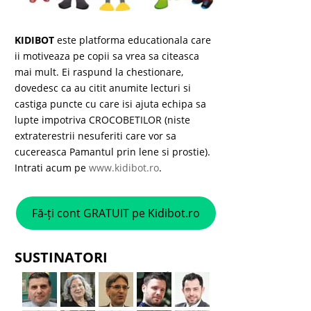
KIDIBOT
este platforma educationala care
ii motiveaza pe copii sa vrea sa citeasca
mai mult. Ei raspund la chestionare,
dovedesc ca au citit anumite lecturi si
castiga puncte cu care isi ajuta echipa sa
lupte impotriva CROCOBETILOR (niste
extraterestrii nesuferiti care vor sa
cucereasca Pamantul prin lene si prostie).
Intrati acum pe
www.kidibot.ro
.
Fă-ți cont GRATUIT pe Kidibot.ro
SUSTINATORI