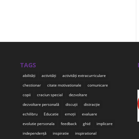
TAGS
abilități
activități
activități extracurriculare
chestionar
citate motivationale
comunicare
copii
craciun special
dezvoltare
dezvoltare personală
discuții
distracție
echilibru
Educatie
emoții
evaluare
evolutie personala
feedback
ghid
implicare
independență
inspiratie
inspirational