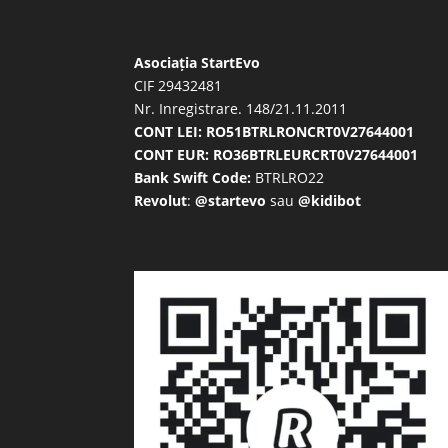
Asociația StartEvo
CIF 29432481
Nr. Inregistrare. 148/21.11.2011
CONT LEI: RO51BTRLRONCRT0V27644001
CONT EUR: RO36BTRLEURCRT0V27644001
Bank Swift Code:
BTRLRO22
Revolut
:
@startevo
sau
@kidibot