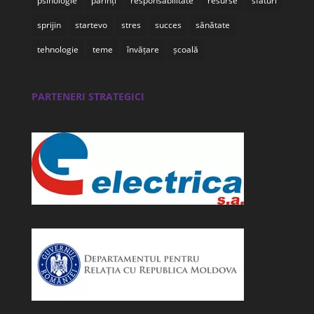
psihologie
părinți
responsabilitate
resurse
sfaturi
sprijin
startevo
stres
succes
sănătate
tehnologie
teme
învățare
școală
PARTENERI STRATEGICI