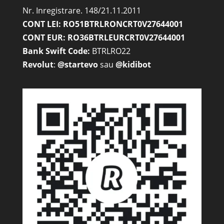
Nr. Inregistrare. 148/21.11.2011
CONT LEI: RO51BTRLRONCRT0V27644001
CONT EUR: RO36BTRLEURCRT0V27644001
Bank Swift Code:
BTRLRO22
Revolut
:
@startevo
sau
@kidibot