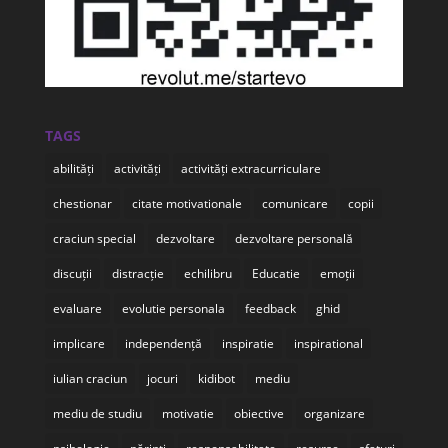
TAGS
abilități
activități
activități extracurriculare
chestionar
citate motivationale
comunicare
copii
craciun special
dezvoltare
dezvoltare personală
discuții
distracție
echilibru
Educatie
emoții
evaluare
evolutie personala
feedback
ghid
implicare
independență
inspiratie
inspirational
iulian craciun
jocuri
kidibot
mediu
mediu de studiu
motivatie
obiective
organizare