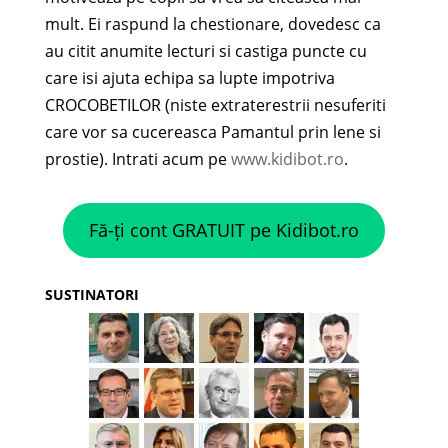
mult. Ei raspund la chestionare, dovedesc ca
au citit anumite lecturi si castiga puncte cu
care isi ajuta echipa sa lupte impotriva
CROCOBETILOR (niste extraterestrii nesuferiti
care vor sa cucereasca Pamantul prin lene si
prostie). Intrati acum pe
www.kidibot.ro
.
Fă-ți cont GRATUIT pe Kidibot.ro
SUSTINATORI