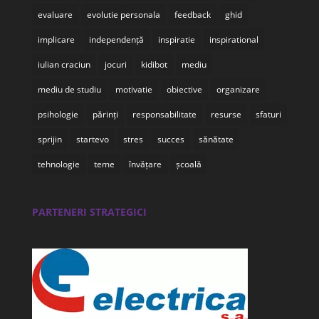
evaluare
evolutie personala
feedback
ghid
implicare
independență
inspiratie
inspirational
iulian craciun
jocuri
kidibot
mediu
mediu de studiu
motivatie
obiective
organizare
psihologie
părinți
responsabilitate
resurse
sfaturi
sprijin
startevo
stres
succes
sănătate
tehnologie
teme
învățare
școală
PARTENERI STRATEGICI