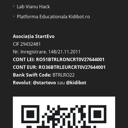
Lab Vianu Hack
Platforma Educationala Kidibot.ro
Asociația StartEvo
CIF 29432481
Nr. Inregistrare. 148/21.11.2011
CONT LEI: RO51BTRLRONCRT0V27644001
CONT EUR: RO36BTRLEURCRT0V27644001
Bank Swift Code:
BTRLRO22
Revolut
:
@startevo
sau
@kidibot