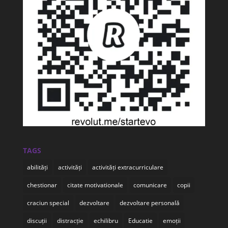
TAGS
abilități
activități
activități extracurriculare
chestionar
citate motivationale
comunicare
copii
craciun special
dezvoltare
dezvoltare personală
discuții
distracție
echilibru
Educatie
emoții