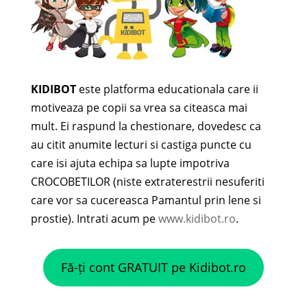
KIDIBOT
este platforma educationala care ii
motiveaza pe copii sa vrea sa citeasca mai
mult. Ei raspund la chestionare, dovedesc ca
au citit anumite lecturi si castiga puncte cu
care isi ajuta echipa sa lupte impotriva
CROCOBETILOR (niste extraterestrii nesuferiti
care vor sa cucereasca Pamantul prin lene si
prostie). Intrati acum pe
www.kidibot.ro
.
Fă-ți cont GRATUIT pe Kidibot.ro