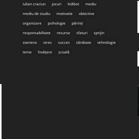
iulian craciun
jocuri
kidibot
mediu
mediu de studiu
motivatie
obiective
organizare
psihologie
părinți
responsabilitate
resurse
sfaturi
sprijin
startevo
stres
succes
sănătate
tehnologie
teme
învățare
școală