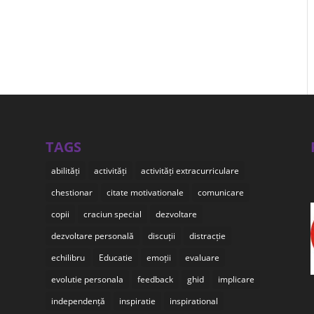
TAGS
abilități
activități
activități extracurriculare
chestionar
citate motivationale
comunicare
copii
craciun special
dezvoltare
dezvoltare personală
discuții
distracție
echilibru
Educatie
emoții
evaluare
evolutie personala
feedback
ghid
implicare
independență
inspiratie
inspirational