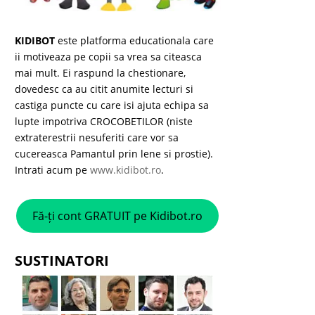
KIDIBOT
este platforma educationala care
ii motiveaza pe copii sa vrea sa citeasca
mai mult. Ei raspund la chestionare,
dovedesc ca au citit anumite lecturi si
castiga puncte cu care isi ajuta echipa sa
lupte impotriva CROCOBETILOR (niste
extraterestrii nesuferiti care vor sa
cucereasca Pamantul prin lene si prostie).
Intrati acum pe
www.kidibot.ro
.
Fă-ți cont GRATUIT pe Kidibot.ro
SUSTINATORI