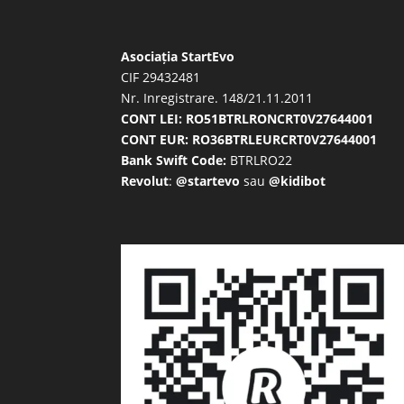
Asociația StartEvo
CIF 29432481
Nr. Inregistrare. 148/21.11.2011
CONT LEI: RO51BTRLRONCRT0V27644001
CONT EUR: RO36BTRLEURCRT0V27644001
Bank Swift Code:
BTRLRO22
Revolut
:
@startevo
sau
@kidibot