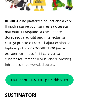
KIDIBOT
este platforma educationala care
ii motiveaza pe copii sa vrea sa citeasca
mai mult. Ei raspund la chestionare,
dovedesc ca au citit anumite lecturi si
castiga puncte cu care isi ajuta echipa sa
lupte impotriva CROCOBETILOR (niste
extraterestrii nesuferiti care vor sa
cucereasca Pamantul prin lene si prostie).
Intrati acum pe
www.kidibot.ro
.
Fă-ți cont GRATUIT pe Kidibot.ro
SUSTINATORI