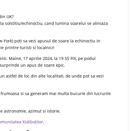
din UK?
a solstitiu/echinoctiu, cand lumina soarelui se aliniaza
-York) poti sa vezi apusul de soare la echinoctiu in
 printre turisti si localnici!
sti. Maine, 17 aprilie 2024, la 19.55 FIX, pe podul
 surprinde un apus de soare epic.
n astfel de loc din alte localitati, de unde pot sa vezi
 frumoasa si sa generam mai multa bucurie din lucrurile
pre astronomie, azimut si istorie.
omunitatea Kidiboților
.