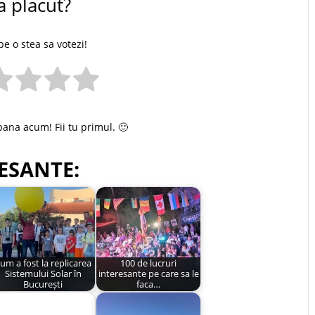
a placut?
pe o stea sa votezi!
pana acum! Fii tu primul. 🙂
ESANTE:
um a fost la replicarea
100 de lucruri
Sistemului Solar în
interesante pe care sa le
București
faca…