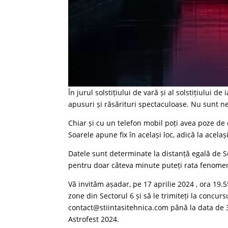
În jurul solstițiului de vară și al solstițiului 
apusuri și răsărituri spectaculoase. Nu sunt n
Chiar și cu un telefon mobil poți avea poze de c
Soarele apune fix în același loc, adică la acelaș
Datele sunt determinate la distanță egală de So
pentru doar câteva minute puteți rata fenome
Vă invităm așadar, pe 17 aprilie 2024 , ora 19.55
zone din Sectorul 6 și să le trimiteți la conc
contact@stiintasitehnica.com până la data de 3
Astrofest 2024.