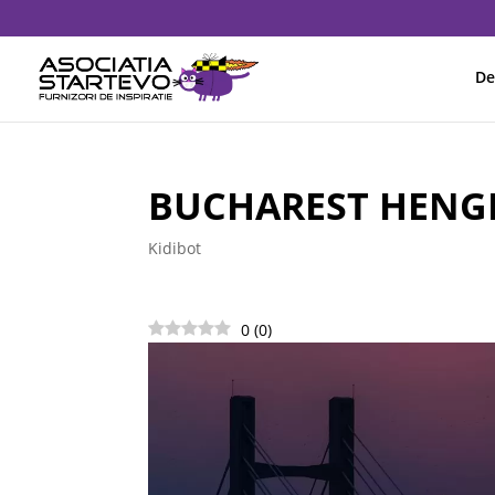
De
BUCHAREST HENG
Kidibot
0
(
0
)