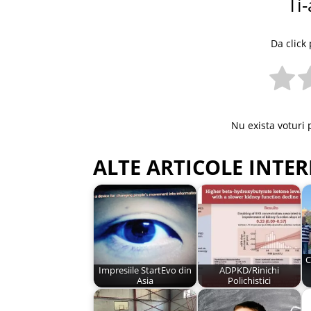
Ti-
Da click 
Nu exista voturi 
ALTE ARTICOLE INTER
C
Impresiile StartEvo din
ADPKD/Rinichi
Asia
Polichistici