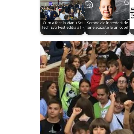
Cum a fost la Vianu Sci
Semne ale încrederii de
Tech Evo Fest editia a II-
sine scăzute la un copil
a,…
și…