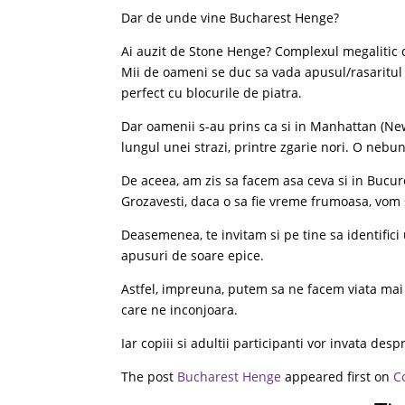
Dar de unde vine Bucharest Henge?
Ai auzit de Stone Henge? Complexul megalitic 
Mii de oameni se duc sa vada apusul/rasaritul l
perfect cu blocurile de piatra.
Dar oamenii s-au prins ca si in Manhattan (New
lungul unei strazi, printre zgarie nori. O nebunie
De aceea, am zis sa facem asa ceva si in Bucure
Grozavesti, daca o sa fie vreme frumoasa, vom
Deasemenea, te invitam si pe tine sa identifici u
apusuri de soare epice.
Astfel, impreuna, putem sa ne facem viata mai
care ne inconjoara.
Iar copiii si adultii participanti vor invata des
The post
Bucharest Henge
appeared first on
C