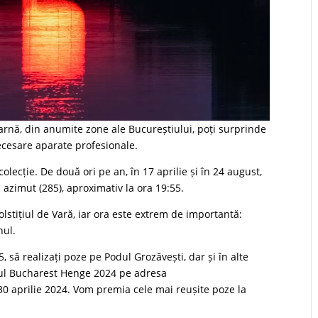
de iarnă, din anumite zone ale Bucureștiului, poți surprinde
ecesare aparate profesionale.
olecție. De două ori pe an, în 17 aprilie și în 24 august,
i azimut (285), aproximativ la ora 19:55.
lstițiul de Vară, iar ora este extrem de importantă:
nul.
, să realizați poze pe Podul Grozăvești, dar și în alte
ursul Bucharest Henge 2024 pe adresa
0 aprilie 2024. Vom premia cele mai reușite poze la