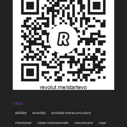
TAGS
abilități
activități
activități extracurriculare
chestionar
citate motivationale
comunicare
copii