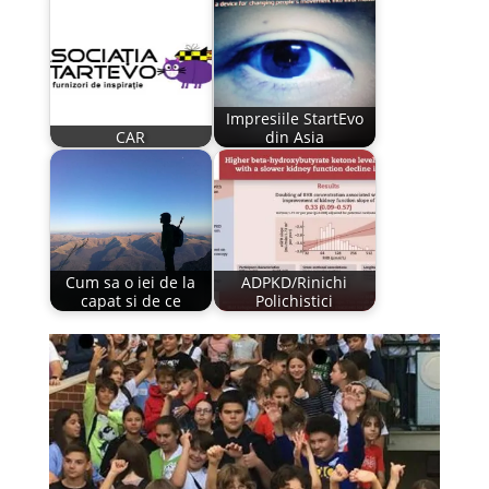
Impresiile StartEvo
CAR
din Asia
Cum sa o iei de la
ADPKD/Rinichi
capat si de ce
Polichistici