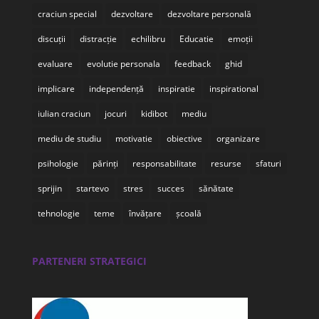
craciun special
dezvoltare
dezvoltare personală
discuții
distracție
echilibru
Educatie
emoții
evaluare
evolutie personala
feedback
ghid
implicare
independență
inspiratie
inspirational
iulian craciun
jocuri
kidibot
mediu
mediu de studiu
motivatie
obiective
organizare
psihologie
părinți
responsabilitate
resurse
sfaturi
sprijin
startevo
stres
succes
sănătate
tehnologie
teme
învățare
școală
PARTENERI STRATEGICI