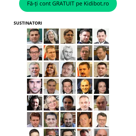
Fă-ți cont GRATUIT pe Kidibot.ro
SUSTINATORI