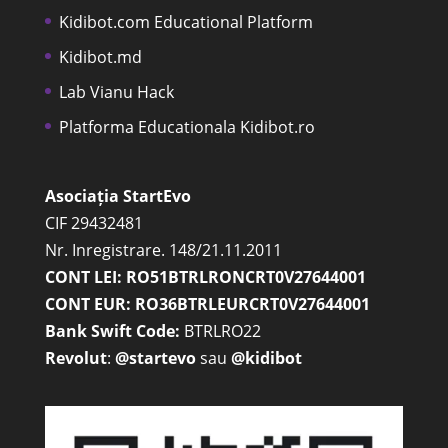
Kidibot.com Educational Platform
Kidibot.md
Lab Vianu Hack
Platforma Educationala Kidibot.ro
Asociația StartEvo
CIF 29432481
Nr. Inregistrare. 148/21.11.2011
CONT LEI: RO51BTRLRONCRT0V27644001
CONT EUR: RO36BTRLEURCRT0V27644001
Bank Swift Code:
BTRLRO22
Revolut
:
@startevo
sau
@kidibot