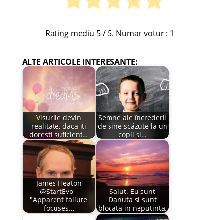
Rating mediu
5
/ 5. Numar voturi:
1
ALTE ARTICOLE INTERESANTE:
Visurile devin
Semne ale încrederii
realitate, daca iti
de sine scăzute la un
doresti suficient…
copil și…
James Heaton
@StartEvo -
Salut. Eu sunt
"Apparent failure
Danuta si sunt
focuses…
blocata in neputinta.