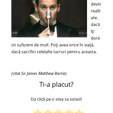
devin
realit
ate,
dacă
îţi
dore
sti suficient de mult. Poţi avea orice în viaţă,
dacă sacrifici celelalte lucruri pentru aceasta.
(citat Sir James Matthew Barrie)
Ti-a placut?
Da click pe o stea sa votezi!