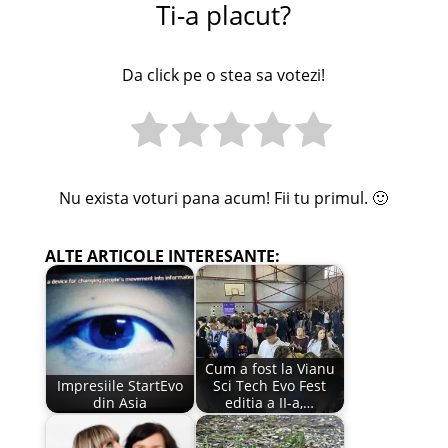
Ti-a placut?
Da click pe o stea sa votezi!
Nu exista voturi pana acum! Fii tu primul. 🙂
ALTE ARTICOLE INTERESANTE:
Cum a fost la Vianu
Impresiile StartEvo
Sci Tech Evo Fest
din Asia
editia a II-a,…