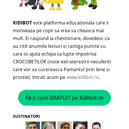
KIDIBOT
este platforma educationala care ii
motiveaza pe copii sa vrea sa citeasca mai
mult. Ei raspund la chestionare, dovedesc ca
au citit anumite lecturi si castiga puncte cu
care isi ajuta echipa sa lupte impotriva
CROCOBETILOR (niste extraterestrii nesuferiti
care vor sa cucereasca Pamantul prin lene si
prostie). Intrati acum pe
www.kidibot.ro
.
Fă-ți cont GRATUIT pe Kidibot.ro
SUSTINATORI