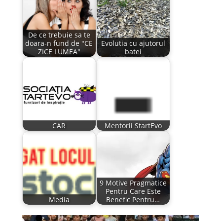
De ce trebuie sa te
doara-n fund de "CE
Evolutia cu ajutorul
ZICE LUMEA"
batei
CAR
Mentorii StartEvo
9 Motive Pragmatice
Pentru Care Este
Media
Benefic Pentru…