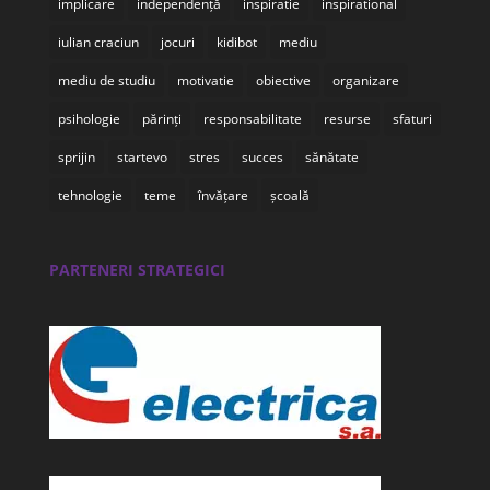
implicare
independență
inspiratie
inspirational
iulian craciun
jocuri
kidibot
mediu
mediu de studiu
motivatie
obiective
organizare
psihologie
părinți
responsabilitate
resurse
sfaturi
sprijin
startevo
stres
succes
sănătate
tehnologie
teme
învățare
școală
PARTENERI STRATEGICI