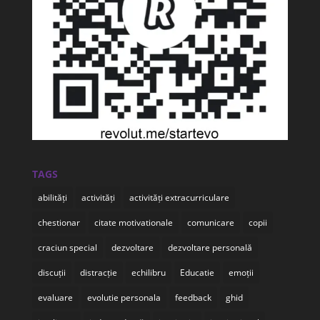
TAGS
abilități
activități
activități extracurriculare
chestionar
citate motivationale
comunicare
copii
craciun special
dezvoltare
dezvoltare personală
discuții
distracție
echilibru
Educatie
emoții
evaluare
evolutie personala
feedback
ghid