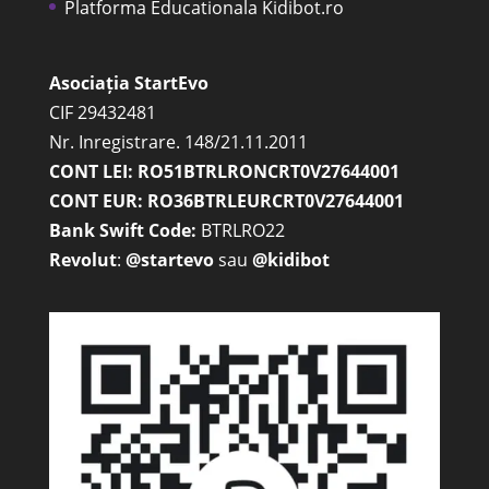
Platforma Educationala Kidibot.ro
Asociația StartEvo
CIF 29432481
Nr. Inregistrare. 148/21.11.2011
CONT LEI: RO51BTRLRONCRT0V27644001
CONT EUR: RO36BTRLEURCRT0V27644001
Bank Swift Code:
BTRLRO22
Revolut
:
@startevo
sau
@kidibot