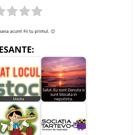
pana acum! Fii tu primul. 🙂
ESANTE:
Salut. Eu sunt Danuta si
sunt blocata in
Media
neputinta.