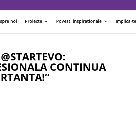
spre noi
Proiecte
Povesti inspirationale
Implica-te
 @STARTEVO:
ESIONALA CONTINUA
ORTANTA!”