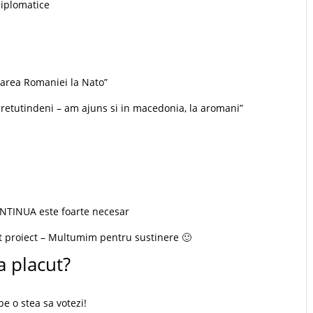
 diplomatice
rarea Romaniei la Nato”
pretutindeni – am ajuns si in macedonia, la aromani”
ONTINUA este foarte necesar
t proiect – Multumim pentru sustinere 🙂
a placut?
pe o stea sa votezi!