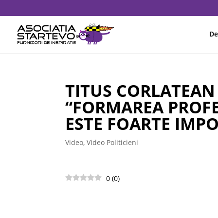
De
TITUS CORLATEAN
“FORMAREA PROF
ESTE FOARTE IMP
Video
,
Video Politicieni
0
(
0
)