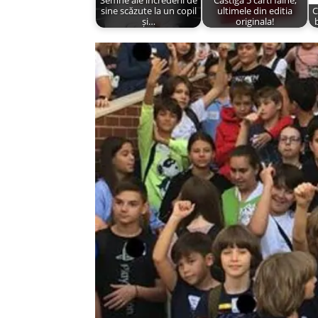
Semne ale încrederii de
Castiga 5 carti faine,
sine scăzute la un copil
ultimele din editia
C
și…
originala!