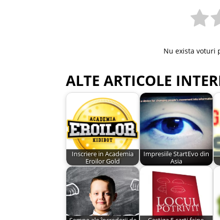
Nu exista voturi 
ALTE ARTICOLE INTER
Inscriere in Academia
Impresiile StartEvo din
Eroilor Gold
Asia