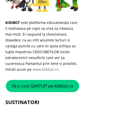
KIDIBOT
este platforma educationala care
ii motiveaza pe copii sa vrea sa citeasca
mai mult. Ei raspund la chestionare,
dovedesc ca au citit anumite lecturi si
castiga puncte cu care isi ajuta echipa sa
lupte impotriva CROCOBETILOR (niste
extraterestrii nesuferiti care vor sa
cucereasca Pamantul prin lene si prostie).
Intrati acum pe
www.kidibot.ro
.
Fă-ți cont GRATUIT pe Kidibot.ro
SUSTINATORI